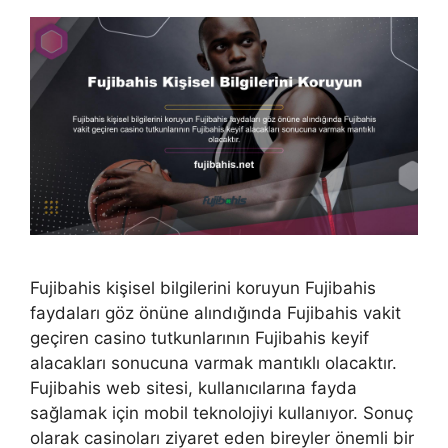
Fujibahis kişisel bilgilerini koruyun Fujibahis
faydaları göz önüne alındığında Fujibahis vakit
geçiren casino tutkunlarının Fujibahis keyif
alacakları sonucuna varmak mantıklı olacaktır.
Fujibahis web sitesi, kullanıcılarına fayda
sağlamak için mobil teknolojiyi kullanıyor. Sonuç
olarak casinoları ziyaret eden bireyler önemli bir