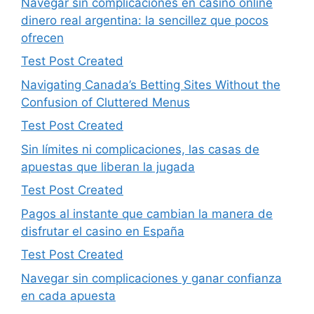
Navegar sin complicaciones en casino online
dinero real argentina: la sencillez que pocos
ofrecen
Test Post Created
Navigating Canada’s Betting Sites Without the
Confusion of Cluttered Menus
Test Post Created
Sin límites ni complicaciones, las casas de
apuestas que liberan la jugada
Test Post Created
Pagos al instante que cambian la manera de
disfrutar el casino en España
Test Post Created
Navegar sin complicaciones y ganar confianza
en cada apuesta