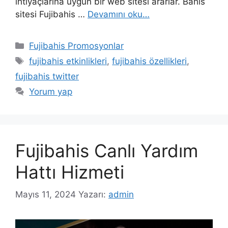
ihtiyaçlarına uygun bir web sitesi ararlar. Bahis
sitesi Fujibahis …
Devamını oku…
Kategoriler
Fujibahis Promosyonlar
Etiketler
fujibahis etkinlikleri
,
fujibahis özellikleri
,
fujibahis twitter
Yorum yap
Fujibahis Canlı Yardım
Hattı Hizmeti
Mayıs 11, 2024
Yazarı:
admin