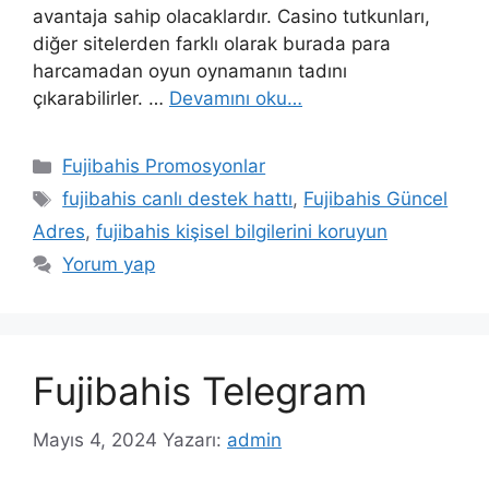
avantaja sahip olacaklardır. Casino tutkunları,
diğer sitelerden farklı olarak burada para
harcamadan oyun oynamanın tadını
çıkarabilirler. …
Devamını oku…
Kategoriler
Fujibahis Promosyonlar
Etiketler
fujibahis canlı destek hattı
,
Fujibahis Güncel
Adres
,
fujibahis kişisel bilgilerini koruyun
Yorum yap
Fujibahis Telegram
Mayıs 4, 2024
Yazarı:
admin