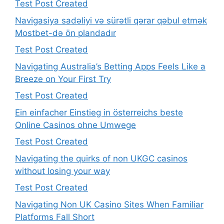
Test Post Created
Navigasiya sadəliyi və sürətli qərar qəbul etmək
Mostbet-də ön plandadır
Test Post Created
Navigating Australia’s Betting Apps Feels Like a
Breeze on Your First Try
Test Post Created
Ein einfacher Einstieg in österreichs beste
Online Casinos ohne Umwege
Test Post Created
Navigating the quirks of non UKGC casinos
without losing your way
Test Post Created
Navigating Non UK Casino Sites When Familiar
Platforms Fall Short