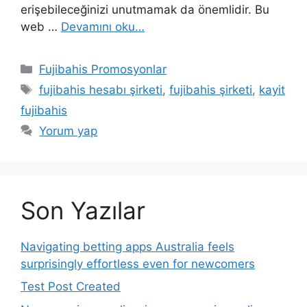
erişebileceğinizi unutmamak da önemlidir. Bu
web …
Devamını oku…
Kategoriler
Fujibahis Promosyonlar
Etiketler
fujibahis hesabı şirketi
,
fujibahis şirketi
,
kayit
fujibahis
Yorum yap
Son Yazılar
Navigating betting apps Australia feels
surprisingly effortless even for newcomers
Test Post Created