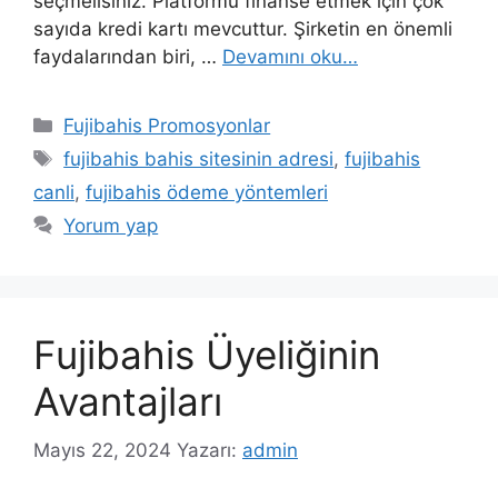
seçmelisiniz. Platformu finanse etmek için çok
sayıda kredi kartı mevcuttur. Şirketin en önemli
faydalarından biri, …
Devamını oku…
Kategoriler
Fujibahis Promosyonlar
Etiketler
fujibahis bahis sitesinin adresi
,
fujibahis
canli
,
fujibahis ödeme yöntemleri
Yorum yap
Fujibahis Üyeliğinin
Avantajları
Mayıs 22, 2024
Yazarı:
admin