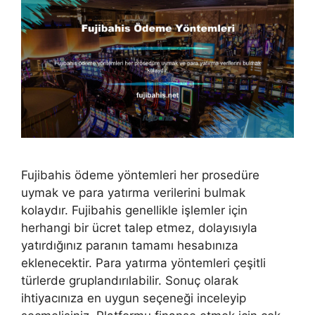
Fujibahis ödeme yöntemleri her prosedüre
uymak ve para yatırma verilerini bulmak
kolaydır. Fujibahis genellikle işlemler için
herhangi bir ücret talep etmez, dolayısıyla
yatırdığınız paranın tamamı hesabınıza
eklenecektir. Para yatırma yöntemleri çeşitli
türlerde gruplandırılabilir. Sonuç olarak
ihtiyacınıza en uygun seçeneği inceleyip