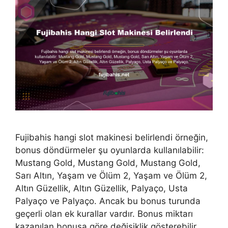
Fujibahis hangi slot makinesi belirlendi örneğin,
bonus döndürmeler şu oyunlarda kullanılabilir:
Mustang Gold, Mustang Gold, Mustang Gold,
Sarı Altın, Yaşam ve Ölüm 2, Yaşam ve Ölüm 2,
Altın Güzellik, Altın Güzellik, Palyaço, Usta
Palyaço ve Palyaço. Ancak bu bonus turunda
geçerli olan ek kurallar vardır. Bonus miktarı
kazanılan bonusa göre değişiklik gösterebilir.