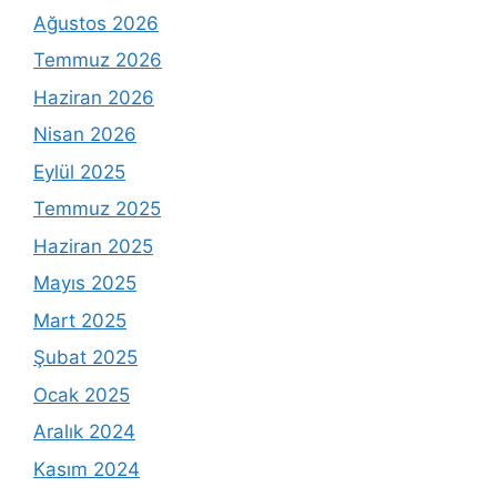
Ağustos 2026
Temmuz 2026
Haziran 2026
Nisan 2026
Eylül 2025
Temmuz 2025
Haziran 2025
Mayıs 2025
Mart 2025
Şubat 2025
Ocak 2025
Aralık 2024
Kasım 2024