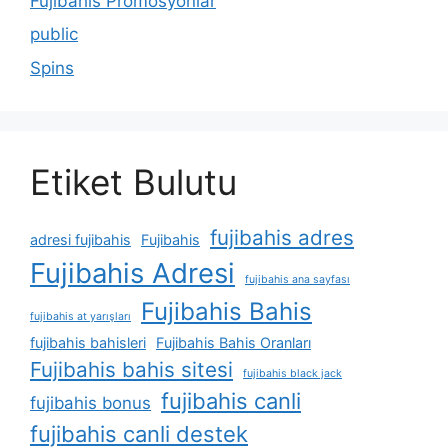
Fujibahis Promosyonlar
public
Spins
Etiket Bulutu
fujibahis adres
adresi fujibahis
Fujibahis
Fujibahis Adresi
fujibahis ana sayfası
Fujibahis Bahis
fujibahis at yarışları
fujibahis bahisleri
Fujibahis Bahis Oranları
Fujibahis bahis sitesi
fujibahis black jack
fujibahis canli
fujibahis bonus
fujibahis canli destek