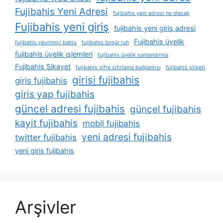
Fujibahis Yeni Adresi
fujibahis yeni adresi ne olacak
Fujibahis yeni giriş
fujibahis yeni giriş adresi
Fujibahis üyelik
fujibahis çevrimiçi bahis
fujibahis özgür ruh
fujibahis üyelik i̇şlemleri
fujibahis üyelik sonlandırma
Fujibahis Şikayet
fujibahis şifre sıfırlama bağlantısı
fujibahis şirketi
girisi fujibahis
giris fujibahis
giris yap fujibahis
güncel adresi fujibahis
güncel fujibahis
kayit fujibahis
mobil fujibahis
yeni adresi fujibahis
twitter fujibahis
yeni giris fujibahis
Arşivler