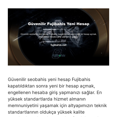
Güvenilir seobahis yeni hesap Fujibahis
kapatıldıktan sonra yeni bir hesap açmak,
engellenen hesaba giriş yapmanızı sağlar. En
yüksek standartlarda hizmet almanın
memnuniyetini yaşamak için altyapımızın teknik
standartlarının oldukça yüksek kalite