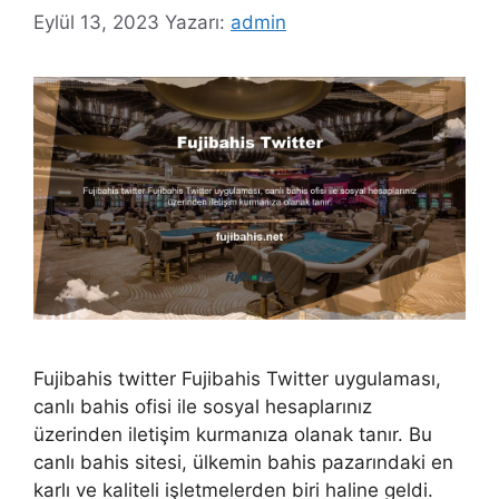
Eylül 13, 2023
Yazarı:
admin
Fujibahis twitter Fujibahis Twitter uygulaması,
canlı bahis ofisi ile sosyal hesaplarınız
üzerinden iletişim kurmanıza olanak tanır. Bu
canlı bahis sitesi, ülkemin bahis pazarındaki en
karlı ve kaliteli işletmelerden biri haline geldi.