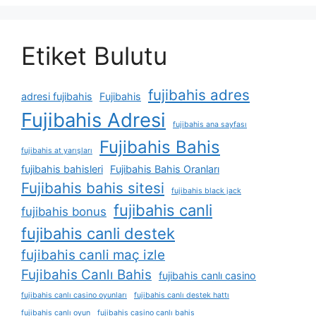
Etiket Bulutu
fujibahis adres
adresi fujibahis
Fujibahis
Fujibahis Adresi
fujibahis ana sayfası
Fujibahis Bahis
fujibahis at yarışları
fujibahis bahisleri
Fujibahis Bahis Oranları
Fujibahis bahis sitesi
fujibahis black jack
fujibahis canli
fujibahis bonus
fujibahis canli destek
fujibahis canli maç izle
Fujibahis Canlı Bahis
fujibahis canlı casino
fujibahis canlı casino oyunları
fujibahis canlı destek hattı
fujibahis canlı oyun
fujibahis casino canlı bahis