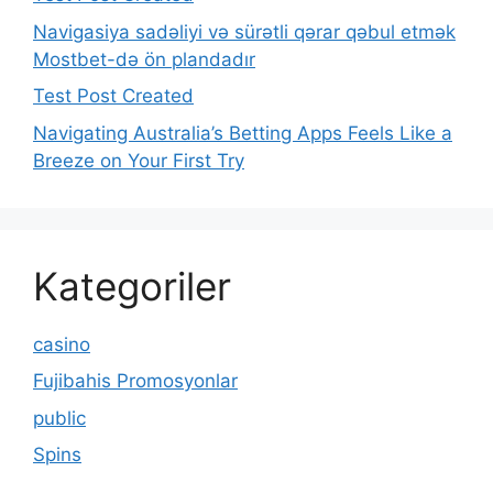
Navigasiya sadəliyi və sürətli qərar qəbul etmək
Mostbet-də ön plandadır
Test Post Created
Navigating Australia’s Betting Apps Feels Like a
Breeze on Your First Try
Kategoriler
casino
Fujibahis Promosyonlar
public
Spins