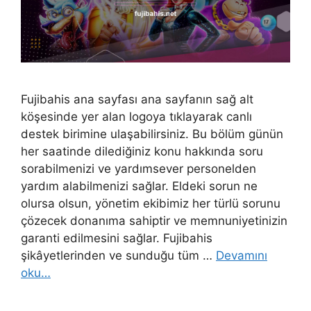
Fujibahis ana sayfası ana sayfanın sağ alt
köşesinde yer alan logoya tıklayarak canlı
destek birimine ulaşabilirsiniz. Bu bölüm günün
her saatinde dilediğiniz konu hakkında soru
sorabilmenizi ve yardımsever personelden
yardım alabilmenizi sağlar. Eldeki sorun ne
olursa olsun, yönetim ekibimiz her türlü sorunu
çözecek donanıma sahiptir ve memnuniyetinizin
garanti edilmesini sağlar. Fujibahis
şikâyetlerinden ve sunduğu tüm …
Devamını
oku…