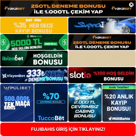
×
FUJIBAHIS GİRİŞ İÇİN TIKLAYINIZ!