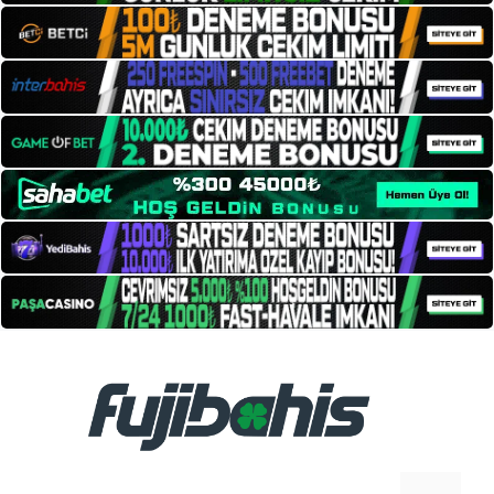
İçeriğe
atla