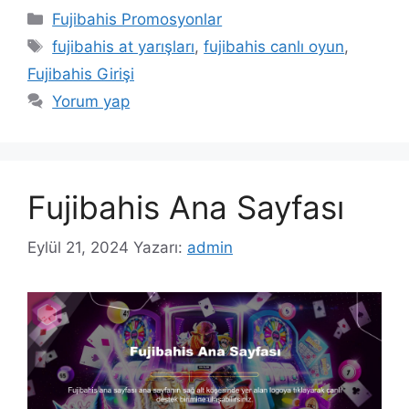
Kategoriler
Fujibahis Promosyonlar
Etiketler
fujibahis at yarışları
,
fujibahis canlı oyun
,
Fujibahis Girişi
Yorum yap
Fujibahis Ana Sayfası
Eylül 21, 2024
Yazarı:
admin