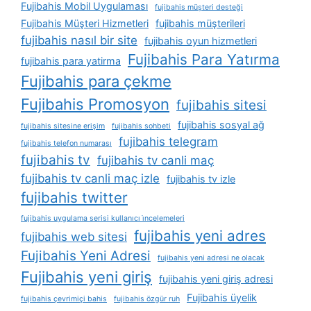
Fujibahis Mobil Uygulaması
fujibahis müşteri desteği
Fujibahis Müşteri Hizmetleri
fujibahis müşterileri
fujibahis nasıl bir site
fujibahis oyun hizmetleri
Fujibahis Para Yatırma
fujibahis para yatirma
Fujibahis para çekme
Fujibahis Promosyon
fujibahis sitesi
fujibahis sosyal ağ
fujibahis sitesine erişim
fujibahis sohbeti
fujibahis telegram
fujibahis telefon numarası
fujibahis tv
fujibahis tv canli maç
fujibahis tv canli maç izle
fujibahis tv izle
fujibahis twitter
fujibahis uygulama serisi kullanıcı i̇ncelemeleri
fujibahis yeni adres
fujibahis web sitesi
Fujibahis Yeni Adresi
fujibahis yeni adresi ne olacak
Fujibahis yeni giriş
fujibahis yeni giriş adresi
Fujibahis üyelik
fujibahis çevrimiçi bahis
fujibahis özgür ruh