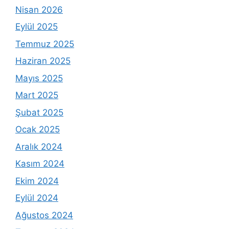
Nisan 2026
Eylül 2025
Temmuz 2025
Haziran 2025
Mayıs 2025
Mart 2025
Şubat 2025
Ocak 2025
Aralık 2024
Kasım 2024
Ekim 2024
Eylül 2024
Ağustos 2024