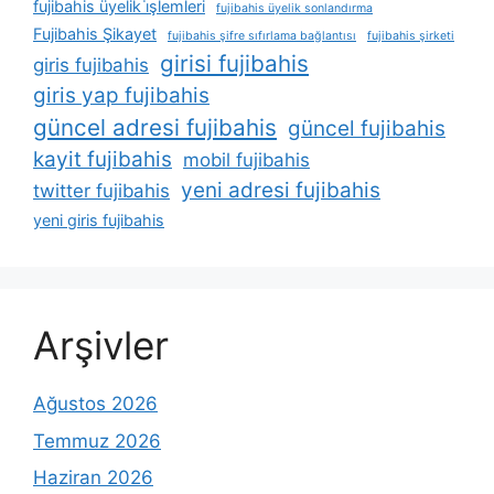
fujibahis üyelik i̇şlemleri
fujibahis üyelik sonlandırma
Fujibahis Şikayet
fujibahis şifre sıfırlama bağlantısı
fujibahis şirketi
girisi fujibahis
giris fujibahis
giris yap fujibahis
güncel adresi fujibahis
güncel fujibahis
kayit fujibahis
mobil fujibahis
yeni adresi fujibahis
twitter fujibahis
yeni giris fujibahis
Arşivler
Ağustos 2026
Temmuz 2026
Haziran 2026