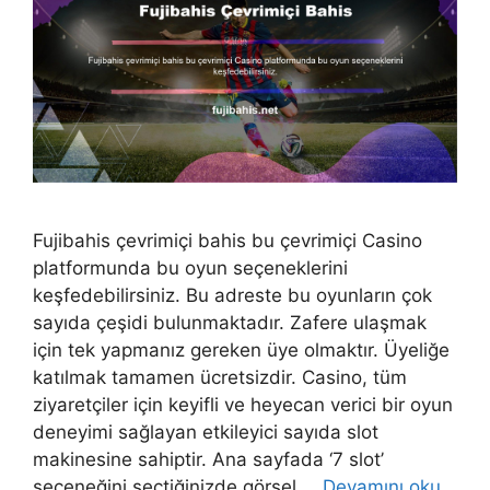
Fujibahis çevrimiçi bahis bu çevrimiçi Casino
platformunda bu oyun seçeneklerini
keşfedebilirsiniz. Bu adreste bu oyunların çok
sayıda çeşidi bulunmaktadır. Zafere ulaşmak
için tek yapmanız gereken üye olmaktır. Üyeliğe
katılmak tamamen ücretsizdir. Casino, tüm
ziyaretçiler için keyifli ve heyecan verici bir oyun
deneyimi sağlayan etkileyici sayıda slot
makinesine sahiptir. Ana sayfada ‘7 slot’
seçeneğini seçtiğinizde görsel …
Devamını oku…