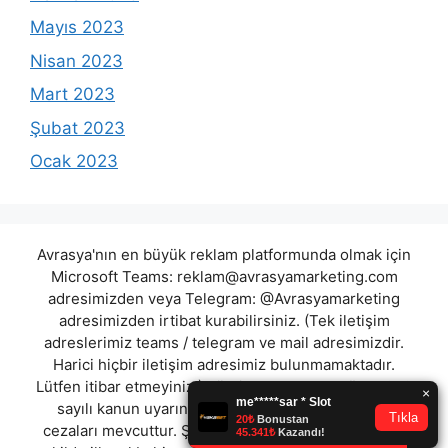
Mayıs 2023
Nisan 2023
Mart 2023
Şubat 2023
Ocak 2023
Avrasya'nın en büyük reklam platformunda olmak için
Microsoft Teams:
reklam@avrasyamarketing.com
adresimizden veya Telegram: @Avrasyamarketing
adresimizden irtibat kurabilirsiniz. (Tek iletişim
adreslerimiz teams / telegram ve mail adresimizdir.
Harici hiçbir iletişim adresimiz bulunmamaktadır.
Lütfen itibar etmeyiniz.) Türkiye yasalarına göre 7258
sayılı kanun uyarınca yasa dışı bahis oynamanın
cezaları mevcuttur. Şu an bulunduğunuz site hiç bir