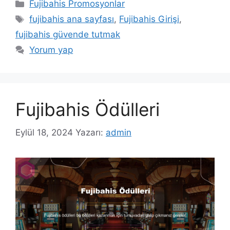
Kategoriler
Fujibahis Promosyonlar
Etiketler
fujibahis ana sayfası
,
Fujibahis Girişi
,
fujibahis güvende tutmak
Yorum yap
Fujibahis Ödülleri
Eylül 18, 2024
Yazarı:
admin