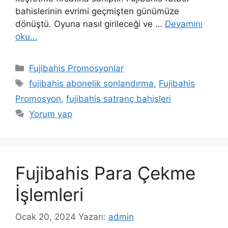
bahislerinin evrimi geçmişten günümüze
dönüştü. Oyuna nasıl girileceği ve …
Devamını
oku…
Kategoriler
Fujibahis Promosyonlar
Etiketler
fujibahis abonelik sonlandırma
,
Fujibahis
Promosyon
,
fujibahis satranç bahisleri
Yorum yap
Fujibahis Para Çekme
İşlemleri
Ocak 20, 2024
Yazarı:
admin