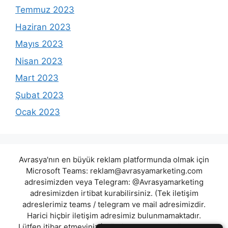
Temmuz 2023
Haziran 2023
Mayıs 2023
Nisan 2023
Mart 2023
Şubat 2023
Ocak 2023
Avrasya'nın en büyük reklam platformunda olmak için
Microsoft Teams:
reklam@avrasyamarketing.com
adresimizden veya Telegram: @Avrasyamarketing
adresimizden irtibat kurabilirsiniz. (Tek iletişim
adreslerimiz teams / telegram ve mail adresimizdir.
Harici hiçbir iletişim adresimiz bulunmamaktadır.
Lütfen itibar etmeyiniz.) Türkiye yasalarına göre 7258