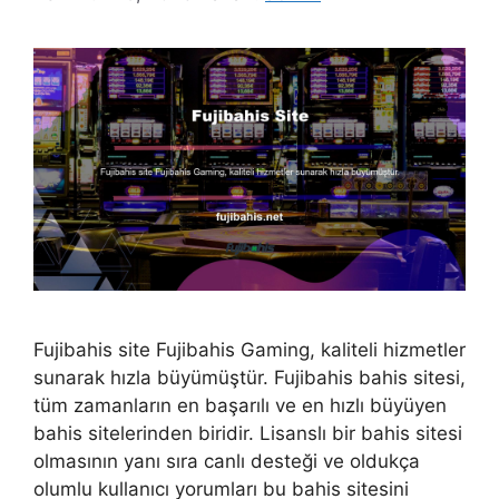
Fujibahis site Fujibahis Gaming, kaliteli hizmetler
sunarak hızla büyümüştür. Fujibahis bahis sitesi,
tüm zamanların en başarılı ve en hızlı büyüyen
bahis sitelerinden biridir. Lisanslı bir bahis sitesi
olmasının yanı sıra canlı desteği ve oldukça
olumlu kullanıcı yorumları bu bahis sitesini