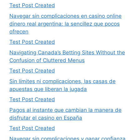
Test Post Created
Navegar sin complicaciones en casino online
dinero real argentina: la sencillez que pocos
ofrecen
Test Post Created
Navigating Canada’s Betting Sites Without the
Confusion of Cluttered Menus
Test Post Created
Sin límites ni complicaciones, las casas de
apuestas que liberan la jugada
Test Post Created
Pagos al instante que cambian la manera de
disfrutar el casino en España
Test Post Created
Navegar sin complicaciones y ganar confianza