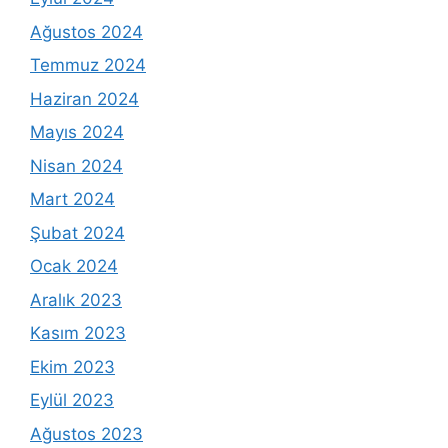
Ağustos 2024
Temmuz 2024
Haziran 2024
Mayıs 2024
Nisan 2024
Mart 2024
Şubat 2024
Ocak 2024
Aralık 2023
Kasım 2023
Ekim 2023
Eylül 2023
Ağustos 2023