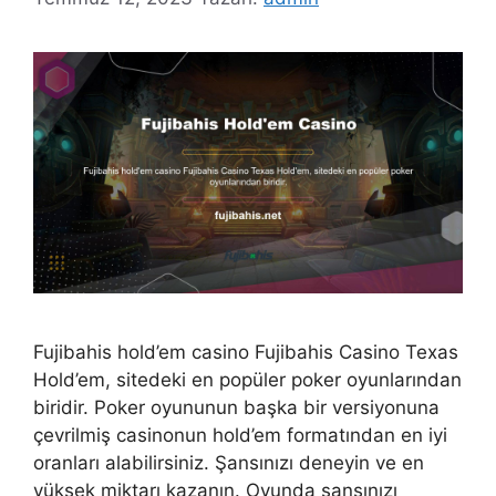
Fujibahis hold’em casino Fujibahis Casino Texas
Hold’em, sitedeki en popüler poker oyunlarından
biridir. Poker oyununun başka bir versiyonuna
çevrilmiş casinonun hold’em formatından en iyi
oranları alabilirsiniz. Şansınızı deneyin ve en
yüksek miktarı kazanın. Oyunda şansınızı