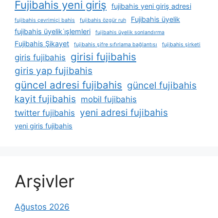
Fujibahis yeni giriş
fujibahis yeni giriş adresi
Fujibahis üyelik
fujibahis çevrimiçi bahis
fujibahis özgür ruh
fujibahis üyelik i̇şlemleri
fujibahis üyelik sonlandırma
Fujibahis Şikayet
fujibahis şifre sıfırlama bağlantısı
fujibahis şirketi
girisi fujibahis
giris fujibahis
giris yap fujibahis
güncel adresi fujibahis
güncel fujibahis
kayit fujibahis
mobil fujibahis
yeni adresi fujibahis
twitter fujibahis
yeni giris fujibahis
Arşivler
Ağustos 2026