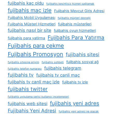
fujibahis kaç oldu
fujibahis kesintisiz hizmet sağlamak
fujibahis maç izle
Fujibahis Mevcut Giriş Adresi
Fujibahis Mobil Uygulaması
fujibahis müşteri desteği
Fujibahis Müşteri Hizmetleri
fujibahis müşterileri
fujibahis nasıl bir site
fujibahis oyun hizmetleri
Fujibahis Para Yatırma
fujibahis para yatirma
Fujibahis para çekme
Fujibahis Promosyon
fujibahis sitesi
fujibahis sosyal ağ
fujibahis sitesine erişim
fujibahis sohbeti
fujibahis telegram
fujibahis telefon numarası
fujibahis tv
fujibahis tv canli maç
fujibahis tv canli maç izle
fujibahis tv izle
fujibahis twitter
fujibahis uygulama serisi kullanıcı i̇ncelemeleri
fujibahis yeni adres
fujibahis web sitesi
Fujibahis Yeni Adresi
fujibahis yeni adresi ne olacak