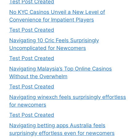
Test Post Created
No KYC Casinos Unveil a New Level of
Convenience for Impatient Players
Test Post Created
Navigating 10 Cric Feels Surprisingly
Uncomplicated for Newcomers
Test Post Created
Navigating Malaysia’s Top Online Casinos
Without the Overwhelm
Test Post Created
Navigating winexch feels surprisingly effortless
for newcomers
Test Post Created
Navigating betting apps Australia feels
surprisingly effortless even for newcomers