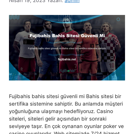
Nisan 19, 2023
Yazarı:
admin
Fujibahis bahis sitesi güvenli mi Bahis sitesi bir
sertifika sistemine sahiptir. Bu anlamda müşteri
yoğunluğuna ulaşmayı hedefliyoruz. Casino
siteleri, siteleri gelir açısından bir sonraki
seviyeye taşır. En çok oynanan oyunlar poker ve
casino oyunlarıdır. Web sitemizde 7/24 hizmet