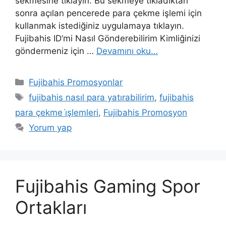
sekmesine tıklayın. Bu sekmeye tıkladıktan
sonra açılan pencerede para çekme işlemi için
kullanmak istediğiniz uygulamaya tıklayın.
Fujibahis ID’mi Nasıl Gönderebilirim Kimliğinizi
göndermeniz için …
Devamını oku…
Kategoriler
Fujibahis Promosyonlar
Etiketler
fujibahis nasıl para yatırabilirim
,
fujibahis
para çekme i̇şlemleri
,
Fujibahis Promosyon
Yorum yap
Fujibahis Gaming Spor
Ortakları