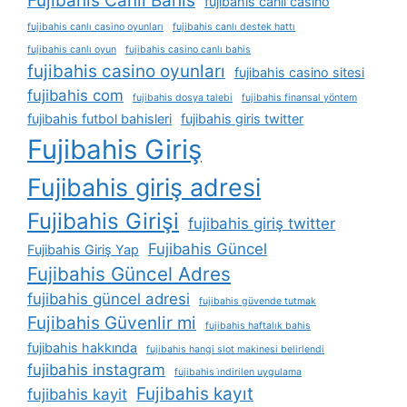
Fujibahis Canlı Bahis
fujibahis canlı casino
fujibahis canlı casino oyunları
fujibahis canlı destek hattı
fujibahis canlı oyun
fujibahis casino canlı bahis
fujibahis casino oyunları
fujibahis casino sitesi
fujibahis com
fujibahis dosya talebi
fujibahis finansal yöntem
fujibahis futbol bahisleri
fujibahis giris twitter
Fujibahis Giriş
Fujibahis giriş adresi
Fujibahis Girişi
fujibahis giriş twitter
Fujibahis Güncel
Fujibahis Giriş Yap
Fujibahis Güncel Adres
fujibahis güncel adresi
fujibahis güvende tutmak
Fujibahis Güvenlir mi
fujibahis haftalık bahis
fujibahis hakkında
fujibahis hangi slot makinesi belirlendi
fujibahis instagram
fujibahis i̇ndirilen uygulama
Fujibahis kayıt
fujibahis kayit