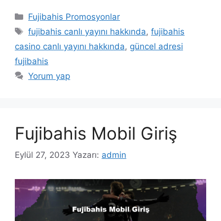
Kategoriler
Fujibahis Promosyonlar
Etiketler
fujibahis canlı yayını hakkında
,
fujibahis
casino canlı yayını hakkında
,
güncel adresi
fujibahis
Yorum yap
Fujibahis Mobil Giriş
Eylül 27, 2023
Yazarı:
admin