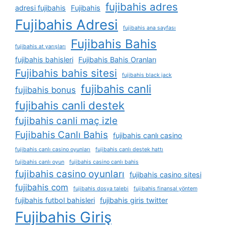
fujibahis adres
adresi fujibahis
Fujibahis
Fujibahis Adresi
fujibahis ana sayfası
Fujibahis Bahis
fujibahis at yarışları
fujibahis bahisleri
Fujibahis Bahis Oranları
Fujibahis bahis sitesi
fujibahis black jack
fujibahis canli
fujibahis bonus
fujibahis canli destek
fujibahis canli maç izle
Fujibahis Canlı Bahis
fujibahis canlı casino
fujibahis canlı casino oyunları
fujibahis canlı destek hattı
fujibahis canlı oyun
fujibahis casino canlı bahis
fujibahis casino oyunları
fujibahis casino sitesi
fujibahis com
fujibahis dosya talebi
fujibahis finansal yöntem
fujibahis futbol bahisleri
fujibahis giris twitter
Fujibahis Giriş