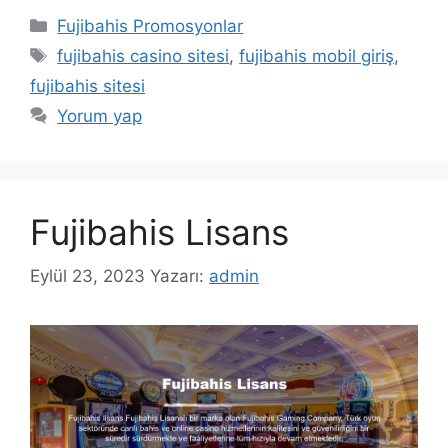
Kategoriler
Fujibahis Promosyonlar
Etiketler
fujibahis casino sitesi
,
fujibahis mobil giriş
,
fujibahis sitesi
Yorum yap
Fujibahis Lisans
Eylül 23, 2023
Yazarı:
admin