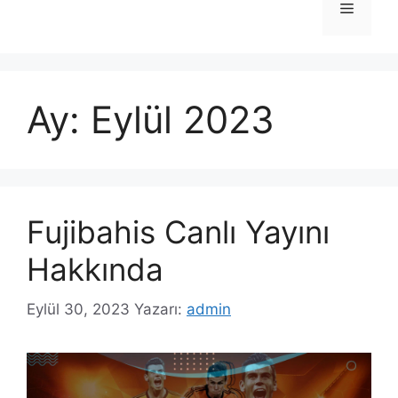
Menü
Ay:
Eylül 2023
Fujibahis Canlı Yayını
Hakkında
Eylül 30, 2023
Yazarı:
admin