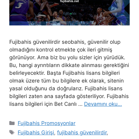
Fujibahis güvenilirdir seobahis, güvenilir olup
olmadığını kontrol etmekte çok ileri gitmiş
görünüyor. Ama biz bu yolu sizler için yürüdük.
Bu, hangi ayrıntıların dikkate alınması gerektiğini
belirleyecektir. Başta Fujibahis lisans bilgileri
olmak üzere tüm bu bilgilere ek olarak, sitenin
yasal olduğunu da doğrularız. Fujibahis lisans
bilgileri zaten ana sayfada gösteriliyor. Fujibahis
lisans bilgileri için Bet Canlı …
Devamını oku…
Kategoriler
Fujibahis Promosyonlar
Etiketler
Fujibahis Girişi
,
fujibahis güvenilirdir
,