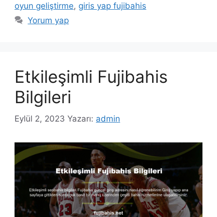
oyun geliştirme
,
giris yap fujibahis
Yorum yap
Etkileşimli Fujibahis
Bilgileri
Eylül 2, 2023
Yazarı:
admin