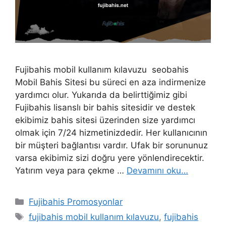
Fujibahis mobil kullanım kılavuzu seobahis
Mobil Bahis Sitesi bu süreci en aza indirmenize
yardımcı olur. Yukarıda da belirttiğimiz gibi
Fujibahis lisanslı bir bahis sitesidir ve destek
ekibimiz bahis sitesi üzerinden size yardımcı
olmak için 7/24 hizmetinizdedir. Her kullanıcının
bir müşteri bağlantısı vardır. Ufak bir sorununuz
varsa ekibimiz sizi doğru yere yönlendirecektir.
Yatırım veya para çekme …
Devamını oku…
Kategoriler
Fujibahis Promosyonlar
Etiketler
fujibahis mobil kullanım kılavuzu
,
fujibahis