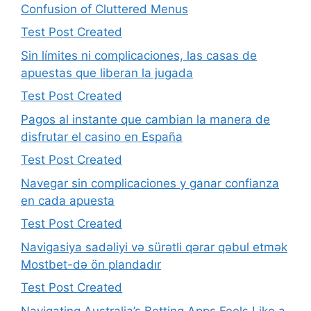
Confusion of Cluttered Menus
Test Post Created
Sin límites ni complicaciones, las casas de
apuestas que liberan la jugada
Test Post Created
Pagos al instante que cambian la manera de
disfrutar el casino en España
Test Post Created
Navegar sin complicaciones y ganar confianza
en cada apuesta
Test Post Created
Navigasiya sadəliyi və sürətli qərar qəbul etmək
Mostbet-də ön plandadır
Test Post Created
Navigating Australia’s Betting Apps Feels Like a