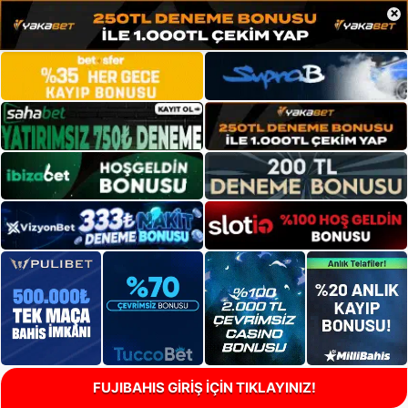
×
FUJIBAHIS GİRİŞ İÇİN TIKLAYINIZ!