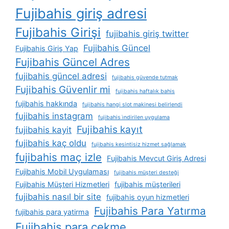
Fujibahis giriş adresi
Fujibahis Girişi
fujibahis giriş twitter
Fujibahis Güncel
Fujibahis Giriş Yap
Fujibahis Güncel Adres
fujibahis güncel adresi
fujibahis güvende tutmak
Fujibahis Güvenlir mi
fujibahis haftalık bahis
fujibahis hakkında
fujibahis hangi slot makinesi belirlendi
fujibahis instagram
fujibahis i̇ndirilen uygulama
Fujibahis kayıt
fujibahis kayit
fujibahis kaç oldu
fujibahis kesintisiz hizmet sağlamak
fujibahis maç izle
Fujibahis Mevcut Giriş Adresi
Fujibahis Mobil Uygulaması
fujibahis müşteri desteği
Fujibahis Müşteri Hizmetleri
fujibahis müşterileri
fujibahis nasıl bir site
fujibahis oyun hizmetleri
Fujibahis Para Yatırma
fujibahis para yatirma
Fujibahis para çekme