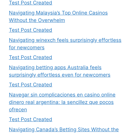
Test Post Created
Navigating Malaysia’s Top Online Casinos
Without the Overwhelm
Test Post Created
Navigating winexch feels surprisingly effortless
for newcomers
Test Post Created
Navigating betting apps Australia feels
surprisingly effortless even for newcomers
Test Post Created
Navegar sin complicaciones en casino online
dinero real argentina: la sencillez que pocos
ofrecen
Test Post Created
Navigating Canada’s Betting Sites Without the