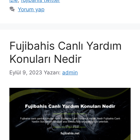
Yorum yap
Fujibahis Canlı Yardım
Konuları Nedir
Eylül 9, 2023
Yazarı:
admin