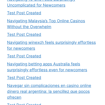
Uncomplicated for Newcomers
Test Post Created
Navigating Malaysia’s Top Online Casinos
Without the Overwhelm
Test Post Created
Navigating winexch feels surprisingly effortless
for newcomers
Test Post Created
Navigating betting apps Australia feels
surprisingly effortless even for newcomers
Test Post Created
Navegar sin complicaciones en casino online
dinero real argentina: la sencillez que pocos
ofrecen