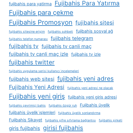
Fujibahis Para Yatırma
fujibahis para yatirma
Fujibahis para çekme
Fujibahis Promosyon
fujibahis sitesi
fujibahis sosyal ağ
fujibahis sitesine erişim
fujibahis sohbeti
fujibahis telegram
fujibahis telefon numarası
fujibahis tv
fujibahis tv canli maç
fujibahis tv canli maç izle
fujibahis tv izle
fujibahis twitter
fujibahis uygulama serisi kullanıcı i̇ncelemeleri
fujibahis yeni adres
fujibahis web sitesi
Fujibahis Yeni Adresi
fujibahis yeni adresi ne olacak
Fujibahis yeni giriş
fujibahis yeni giriş adresi
Fujibahis üyelik
fujibahis çevrimiçi bahis
fujibahis özgür ruh
fujibahis üyelik i̇şlemleri
fujibahis üyelik sonlandırma
Fujibahis Şikayet
fujibahis şifre sıfırlama bağlantısı
fujibahis şirketi
girisi fujibahis
giris fujibahis