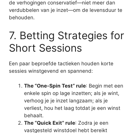
de verhogingen conservatief—niet meer dan
verdubbelen van je inzet—om de levensduur te
behouden.
7. Betting Strategies for
Short Sessions
Een paar beproefde tactieken houden korte
sessies winstgevend en spannend:
The “One‑Spin Test” rule
: Begin met een
enkele spin op lage inzetten; als je wint,
verhoog je je inzet langzaam; als je
verliest, hou het laag totdat je een winst
behaalt.
The “Quick Exit” rule
: Zodra je een
vastgesteld winstdoel hebt bereikt