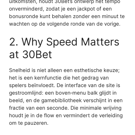
uitkomsten, houdt 30Bet’s ontwerp het tempo
onverminderd, zodat je een jackpot of een
bonusronde kunt behalen zonder een minuut te
wachten op de volgende ronde van de vorige.
2. Why Speed Matters
at 30Bet
Snelheid is niet alleen een esthetische keuze;
het is een kernfunctie die het gedrag van
spelers beïnvloedt. De interface van de site is
gestroomlijnd: een boven‑menu balk glijdt in
beeld, en de gamebibliotheek verschijnt in een
fractie van een seconde. Die minimale wrijving
houdt je in de flow en vermindert de verleiding
om te pauzeren.