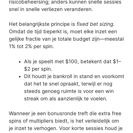
risicobeheersing; anders kunnen snelle sessies
snel in snelle verliezen veranderen.
Het belangrijkste principe is
fixed bet sizing
.
Omdat de tijd beperkt is, moet elke inzet een
gelijke fractie van je totale budget zijn—meestal
1% tot 2% per spin.
Als je speelt met $100, betekent dat $1–
$2 per spin.
Dit houdt je bankroll in stand en voorkomt
dat het te snel opraakt, terwijl er nog
steeds genoeg ruimte is voor een win
streak om als aanzienlijk te voelen.
Wanneer je een bonusronde treft die extra free
spins of multipliers biedt, is het verleidelijk om
je inzet te verhogen. Voor korte sessies houd je