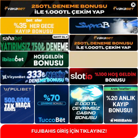
×
FUJIBAHIS GİRİŞ İÇİN TIKLAYINIZ!