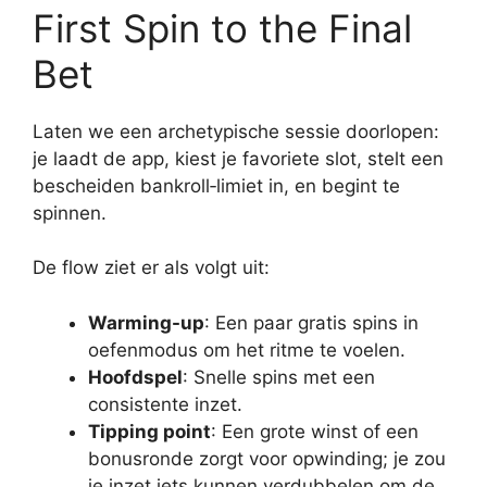
First Spin to the Final
Bet
Laten we een archetypische sessie doorlopen:
je laadt de app, kiest je favoriete slot, stelt een
bescheiden bankroll‑limiet in, en begint te
spinnen.
De flow ziet er als volgt uit:
Warming-up
: Een paar gratis spins in
oefenmodus om het ritme te voelen.
Hoofdspel
: Snelle spins met een
consistente inzet.
Tipping point
: Een grote winst of een
bonusronde zorgt voor opwinding; je zou
je inzet iets kunnen verdubbelen om de