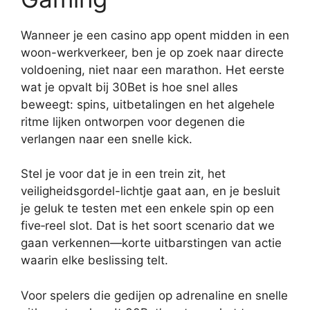
Wanneer je een casino app opent midden in een
woon-werkverkeer, ben je op zoek naar directe
voldoening, niet naar een marathon. Het eerste
wat je opvalt bij 30Bet is hoe snel alles
beweegt: spins, uitbetalingen en het algehele
ritme lijken ontworpen voor degenen die
verlangen naar een snelle kick.
Stel je voor dat je in een trein zit, het
veiligheidsgordel-lichtje gaat aan, en je besluit
je geluk te testen met een enkele spin op een
five‑reel slot. Dat is het soort scenario dat we
gaan verkennen—korte uitbarstingen van actie
waarin elke beslissing telt.
Voor spelers die gedijen op adrenaline en snelle