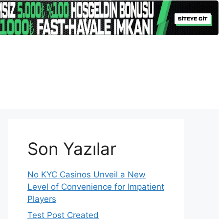
Son Yazılar
No KYC Casinos Unveil a New
Level of Convenience for Impatient
Players
Test Post Created