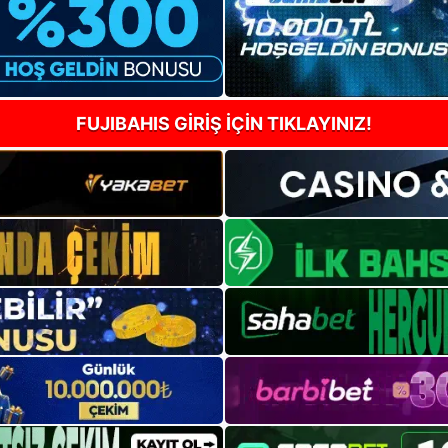
FUJIBAHIS GİRİŞ İÇİN TIKLAYINIZ!