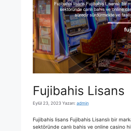
Fujibahis Lisans
Eylül 23, 2023
Yazarı:
admin
Fujibahis lisans Fujibahis Lisanslı bir m
sektöründe canlı bahis ve online casino hizm