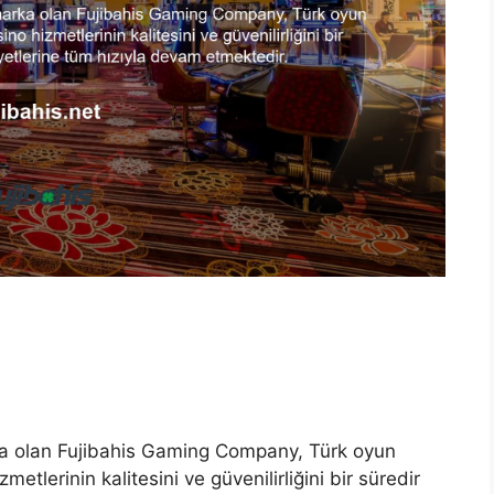
arka olan Fujibahis Gaming Company, Türk oyun
etlerinin kalitesini ve güvenilirliğini bir süredir