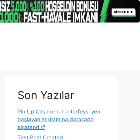
Son Yazılar
Pin Up Casino-nun interfeysi yeni
başlayanlar üçün nə dərəcədə
əlçatandır?
Test Post Created