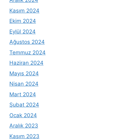
Aralık 2024
Kasım 2024
Ekim 2024
Eylül 2024
Ağustos 2024
Temmuz 2024
Haziran 2024
Mayıs 2024
Nisan 2024
Mart 2024
Şubat 2024
Ocak 2024
Aralık 2023
Kasım 2023