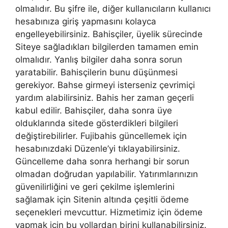
olmalıdır. Bu şifre ile, diğer kullanıcıların kullanıcı
hesabınıza giriş yapmasını kolayca
engelleyebilirsiniz. Bahisçiler, üyelik sürecinde
Siteye sağladıkları bilgilerden tamamen emin
olmalıdır. Yanlış bilgiler daha sonra sorun
yaratabilir. Bahisçilerin bunu düşünmesi
gerekiyor. Bahse girmeyi isterseniz çevrimiçi
yardım alabilirsiniz. Bahis her zaman geçerli
kabul edilir. Bahisçiler, daha sonra üye
olduklarında sitede gösterdikleri bilgileri
değiştirebilirler. Fujibahis güncellemek için
hesabınızdaki Düzenle’yi tıklayabilirsiniz.
Güncelleme daha sonra herhangi bir sorun
olmadan doğrudan yapılabilir. Yatırımlarınızın
güvenilirliğini ve geri çekilme işlemlerini
sağlamak için Sitenin altında çeşitli ödeme
seçenekleri mevcuttur. Hizmetimiz için ödeme
yapmak için bu yollardan birini kullanabilirsiniz.