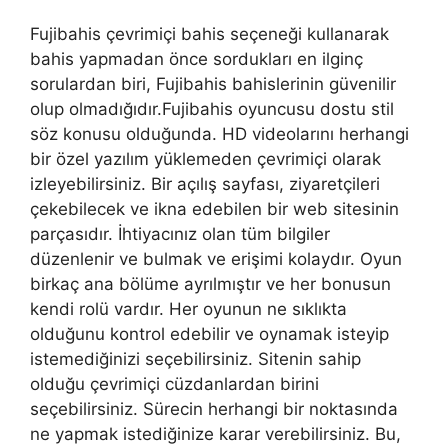
Fujibahis çevrimiçi bahis seçeneği kullanarak
bahis yapmadan önce sordukları en ilginç
sorulardan biri, Fujibahis bahislerinin güvenilir
olup olmadığıdır.Fujibahis oyuncusu dostu stil
söz konusu olduğunda. HD videolarını herhangi
bir özel yazılım yüklemeden çevrimiçi olarak
izleyebilirsiniz. Bir açılış sayfası, ziyaretçileri
çekebilecek ve ikna edebilen bir web sitesinin
parçasıdır. İhtiyacınız olan tüm bilgiler
düzenlenir ve bulmak ve erişimi kolaydır. Oyun
birkaç ana bölüme ayrılmıştır ve her bonusun
kendi rolü vardır. Her oyunun ne sıklıkta
olduğunu kontrol edebilir ve oynamak isteyip
istemediğinizi seçebilirsiniz. Sitenin sahip
olduğu çevrimiçi cüzdanlardan birini
seçebilirsiniz. Sürecin herhangi bir noktasında
ne yapmak istediğinize karar verebilirsiniz. Bu,