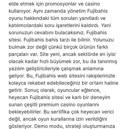
elde etmek için promosyonlar ve casino
kullanıyor. Aynı zamanda yönetim Fujibahis
oyunu hakkındaki tüm soruları yanıtladı ve
katılımcılardaki soru işaretlerini kaldırdı. Yani
sorunuzun cevabını bulacaksınız. Fujibahis
sitesi. Fujibahis bahis tarzı ile bilinir. Yolunuzu
bulmak zor değil çünkü birçok ürünün farklı
parçaları var. Site yeni, ancak sektörde en iyisi
olacak kadar hızlı büyümek zor, bu da tanınmış
yazılım geliştiricileriyle çalışmak anlamına
geliyor. Bu, Fujibahis web sitesini rakiplerinizle
kolayca rekabet edebileceğiniz bir ortam haline
getirir. Sonuç olarak, oyuncular eğlence,
heyecan Fujibahis sitesi ve karlı bir deneyim
sunan çeşitli premium casino oyunlarını
bekleyebilirler. Bu sertifika çok heyecan verici
değil, ancak oyun kurallarına izin verildiğini
gösteriyor. Demo modu, strateji oluşturmanıza