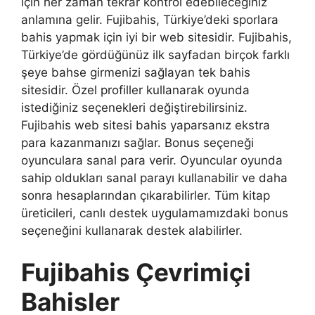
için her zaman tekrar kontrol edebileceğiniz
anlamına gelir. Fujibahis, Türkiye’deki sporlara
bahis yapmak için iyi bir web sitesidir. Fujibahis,
Türkiye’de gördüğünüz ilk sayfadan birçok farklı
şeye bahse girmenizi sağlayan tek bahis
sitesidir. Özel profiller kullanarak oyunda
istediğiniz seçenekleri değiştirebilirsiniz.
Fujibahis web sitesi bahis yaparsanız ekstra
para kazanmanızı sağlar. Bonus seçeneği
oyunculara sanal para verir. Oyuncular oyunda
sahip oldukları sanal parayı kullanabilir ve daha
sonra hesaplarından çıkarabilirler. Tüm kitap
üreticileri, canlı destek uygulamamızdaki bonus
seçeneğini kullanarak destek alabilirler.
Fujibahis Çevrimiçi
Bahisler