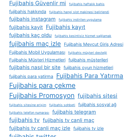
Fujibahis Güvenlir mi
fujibahis haftalık bahis
fujibahis hakkında
fujibahis hangi slot makinesi belirlendi
fujibahis instagram
fujibahis i̇ndirilen uygulama
Fujibahis kayıt
fujibahis kayit
fujibahis kaç oldu
fujibahis kesintisiz hizmet sağlamak
fujibahis maç izle
Fujibahis Mevcut Giriş Adresi
Fujibahis Mobil Uygulaması
fujibahis müşteri desteği
Fujibahis Müşteri Hizmetleri
fujibahis müşterileri
fujibahis nasıl bir site
fujibahis oyun hizmetleri
Fujibahis Para Yatırma
fujibahis para yatirma
Fujibahis para çekme
Fujibahis Promosyon
fujibahis sitesi
fujibahis sosyal ağ
fujibahis sitesine erişim
fujibahis sohbeti
fujibahis telegram
fujibahis telefon numarası
fujibahis tv
fujibahis tv canli maç
fujibahis tv canli maç izle
fujibahis tv izle
fujibahis twitter