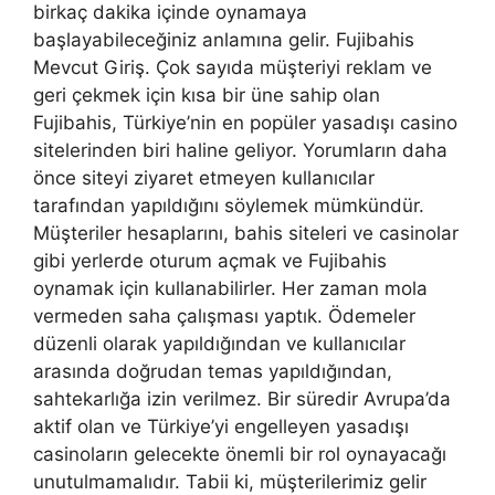
birkaç dakika içinde oynamaya
başlayabileceğiniz anlamına gelir. Fujibahis
Mevcut Giriş. Çok sayıda müşteriyi reklam ve
geri çekmek için kısa bir üne sahip olan
Fujibahis, Türkiye’nin en popüler yasadışı casino
sitelerinden biri haline geliyor. Yorumların daha
önce siteyi ziyaret etmeyen kullanıcılar
tarafından yapıldığını söylemek mümkündür.
Müşteriler hesaplarını, bahis siteleri ve casinolar
gibi yerlerde oturum açmak ve Fujibahis
oynamak için kullanabilirler. Her zaman mola
vermeden saha çalışması yaptık. Ödemeler
düzenli olarak yapıldığından ve kullanıcılar
arasında doğrudan temas yapıldığından,
sahtekarlığa izin verilmez. Bir süredir Avrupa’da
aktif olan ve Türkiye’yi engelleyen yasadışı
casinoların gelecekte önemli bir rol oynayacağı
unutulmamalıdır. Tabii ki, müşterilerimiz gelir