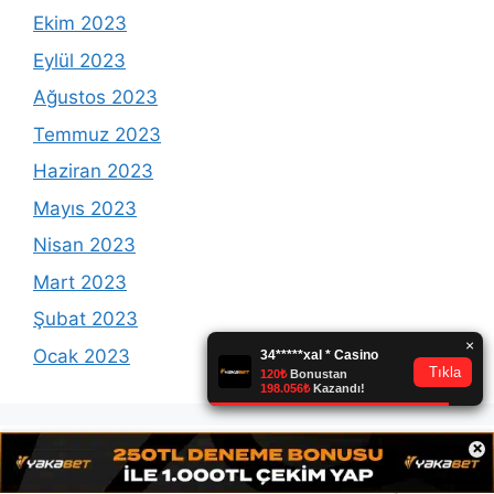
Ekim 2023
Eylül 2023
Ağustos 2023
Temmuz 2023
Haziran 2023
Mayıs 2023
Nisan 2023
Mart 2023
Şubat 2023
Ocak 2023
×
Avrasya'nın en büyük reklam platformunda olmak için
Microsoft Teams:
reklam@avrasyamarketing.com