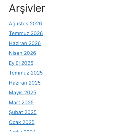
Arşivler
Ağustos 2026
Temmuz 2026
Haziran 2026
Nisan 2026
Eylül 2025
Temmuz 2025
Haziran 2025
Mayıs 2025
Mart 2025
Şubat 2025
Ocak 2025