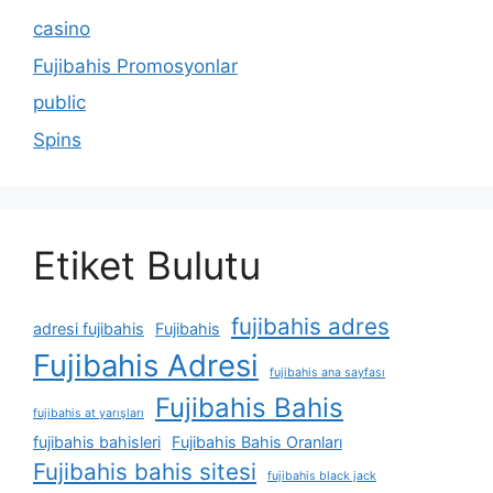
casino
Fujibahis Promosyonlar
public
Spins
Etiket Bulutu
fujibahis adres
adresi fujibahis
Fujibahis
Fujibahis Adresi
fujibahis ana sayfası
Fujibahis Bahis
fujibahis at yarışları
fujibahis bahisleri
Fujibahis Bahis Oranları
Fujibahis bahis sitesi
fujibahis black jack