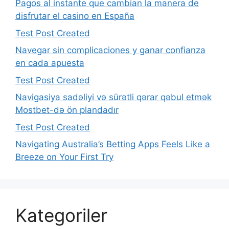
Pagos al instante que cambian la manera de
disfrutar el casino en España
Test Post Created
Navegar sin complicaciones y ganar confianza
en cada apuesta
Test Post Created
Navigasiya sadəliyi və sürətli qərar qəbul etmək
Mostbet-də ön plandadır
Test Post Created
Navigating Australia’s Betting Apps Feels Like a
Breeze on Your First Try
Kategoriler