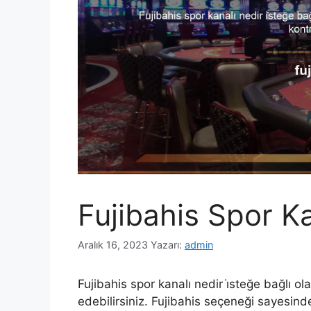
Fujibahis Spor Ka
Aralık 16, 2023
Yazarı:
admin
Fujibahis spor kanalı nedir i̇steğe bağlı o
edebilirsiniz. Fujibahis seçeneği sayesin