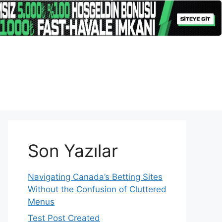
Son Yazılar
Navigating Canada’s Betting Sites
Without the Confusion of Cluttered
Menus
Test Post Created