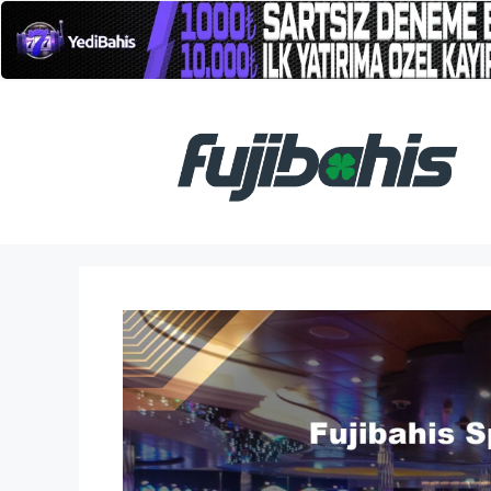
İçeriğe
atla