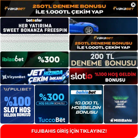
×
FUJIBAHIS GİRİŞ İÇİN TIKLAYINIZ!