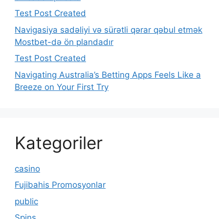
Test Post Created
Navigasiya sadəliyi və sürətli qərar qəbul etmək
Mostbet-də ön plandadır
Test Post Created
Navigating Australia’s Betting Apps Feels Like a
Breeze on Your First Try
Kategoriler
casino
Fujibahis Promosyonlar
public
Spins