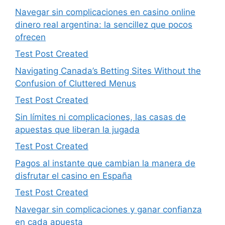
Navegar sin complicaciones en casino online
dinero real argentina: la sencillez que pocos
ofrecen
Test Post Created
Navigating Canada’s Betting Sites Without the
Confusion of Cluttered Menus
Test Post Created
Sin límites ni complicaciones, las casas de
apuestas que liberan la jugada
Test Post Created
Pagos al instante que cambian la manera de
disfrutar el casino en España
Test Post Created
Navegar sin complicaciones y ganar confianza
en cada apuesta