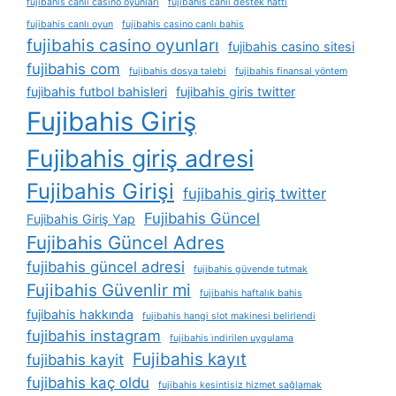
fujibahis canlı casino oyunları
fujibahis canlı destek hattı
fujibahis canlı oyun
fujibahis casino canlı bahis
fujibahis casino oyunları
fujibahis casino sitesi
fujibahis com
fujibahis dosya talebi
fujibahis finansal yöntem
fujibahis futbol bahisleri
fujibahis giris twitter
Fujibahis Giriş
Fujibahis giriş adresi
Fujibahis Girişi
fujibahis giriş twitter
Fujibahis Güncel
Fujibahis Giriş Yap
Fujibahis Güncel Adres
fujibahis güncel adresi
fujibahis güvende tutmak
Fujibahis Güvenlir mi
fujibahis haftalık bahis
fujibahis hakkında
fujibahis hangi slot makinesi belirlendi
fujibahis instagram
fujibahis i̇ndirilen uygulama
Fujibahis kayıt
fujibahis kayit
fujibahis kaç oldu
fujibahis kesintisiz hizmet sağlamak