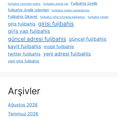
Fujibahis üyelik
fujibahis çevrimiçi bahis
fujibahis özgür ruh
fujibahis üyelik i̇şlemleri
fujibahis üyelik sonlandırma
Fujibahis Şikayet
fujibahis şifre sıfırlama bağlantısı
fujibahis şirketi
girisi fujibahis
giris fujibahis
giris yap fujibahis
güncel adresi fujibahis
güncel fujibahis
kayit fujibahis
mobil fujibahis
yeni adresi fujibahis
twitter fujibahis
yeni giris fujibahis
Arşivler
Ağustos 2026
Temmuz 2026