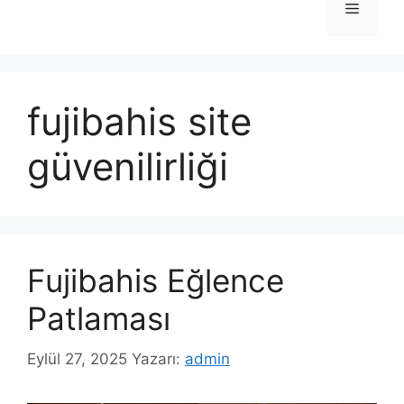
Menü
fujibahis site
güvenilirliği
Fujibahis Eğlence
Patlaması
Eylül 27, 2025
Yazarı:
admin