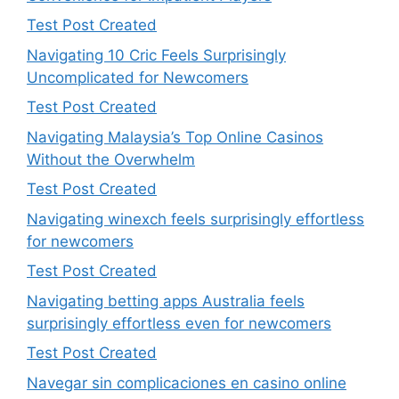
Test Post Created
Navigating 10 Cric Feels Surprisingly
Uncomplicated for Newcomers
Test Post Created
Navigating Malaysia’s Top Online Casinos
Without the Overwhelm
Test Post Created
Navigating winexch feels surprisingly effortless
for newcomers
Test Post Created
Navigating betting apps Australia feels
surprisingly effortless even for newcomers
Test Post Created
Navegar sin complicaciones en casino online