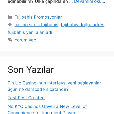
edinebilirim? Ülke çapında en …
Devamını oku…
Kategoriler
Fujibahis Promosyonlar
Etiketler
casino sitesi fujibahis
,
fujibahis doğru adres
,
fujibahis yeni alan adı
Yorum yap
Son Yazılar
Pin Up Casino-nun interfeysi yeni başlayanlar
üçün nə dərəcədə əlçatandır?
Test Post Created
No KYC Casinos Unveil a New Level of
Convenience for Impatient Players