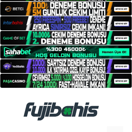
İçeriğe
atla