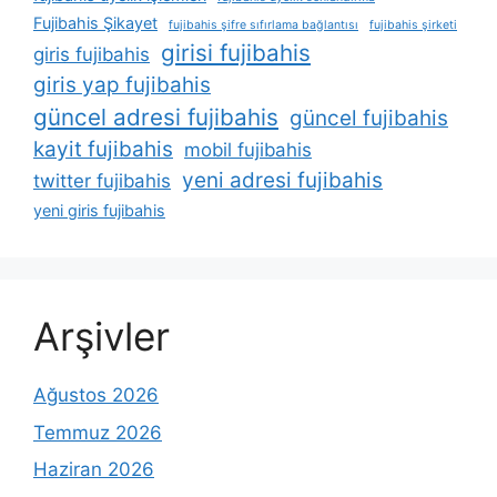
Fujibahis Şikayet
fujibahis şifre sıfırlama bağlantısı
fujibahis şirketi
girisi fujibahis
giris fujibahis
giris yap fujibahis
güncel adresi fujibahis
güncel fujibahis
kayit fujibahis
mobil fujibahis
yeni adresi fujibahis
twitter fujibahis
yeni giris fujibahis
Arşivler
Ağustos 2026
Temmuz 2026
Haziran 2026