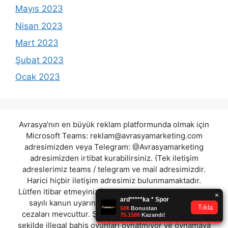
Mayıs 2023
Nisan 2023
Mart 2023
Şubat 2023
Ocak 2023
Avrasya'nın en büyük reklam platformunda olmak için
Microsoft Teams:
reklam@avrasyamarketing.com
adresimizden veya Telegram: @Avrasyamarketing
adresimizden irtibat kurabilirsiniz. (Tek iletişim
adreslerimiz teams / telegram ve mail adresimizdir.
Harici hiçbir iletişim adresimiz bulunmamaktadır.
Lütfen itibar etmeyiniz.) Türkiye yasalarına göre 7258
sayılı kanun uyarınca yasa dışı bahis oynamanın
cezaları mevcuttur. Şu an bulunduğunuz site hiç bir
şekilde illegal bahis oyunları oynatmıyor ve oynamaya