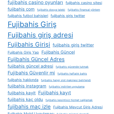
fujibahis casino oyunları
fujibahis casino sitesi
fujibahis com
fujibahis dosya talebi
fujibahis finansal yöntem
fujibahis futbol bahisleri
fujibahis giris twitter
Fujibahis Giriş
Fujibahis giriş adresi
Fujibahis Girişi
fujibahis giriş twitter
Fujibahis Güncel
Fujibahis Giriş Yap
Fujibahis Güncel Adres
fujibahis güncel adresi
fujibahis güvende tutmak
Fujibahis Güvenlir mi
fujibahis haftalık bahis
fujibahis hakkında
fujibahis hangi slot makinesi belirlendi
fujibahis instagram
fujibahis i̇ndirilen uygulama
Fujibahis kayıt
fujibahis kayit
fujibahis kaç oldu
fujibahis kesintisiz hizmet sağlamak
fujibahis maç izle
Fujibahis Mevcut Giriş Adresi
Fujibahis Mobil Uygulaması