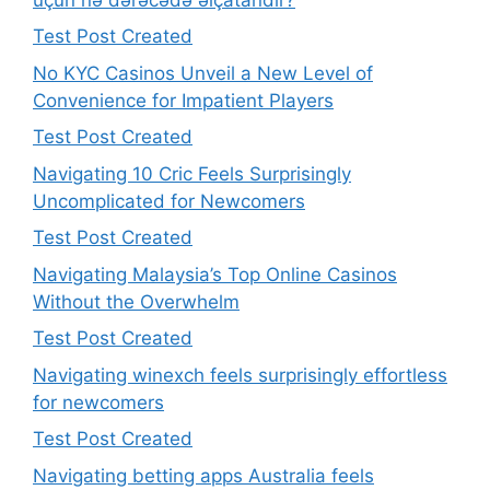
Test Post Created
No KYC Casinos Unveil a New Level of
Convenience for Impatient Players
Test Post Created
Navigating 10 Cric Feels Surprisingly
Uncomplicated for Newcomers
Test Post Created
Navigating Malaysia’s Top Online Casinos
Without the Overwhelm
Test Post Created
Navigating winexch feels surprisingly effortless
for newcomers
Test Post Created
Navigating betting apps Australia feels