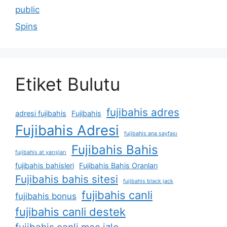
public
Spins
Etiket Bulutu
fujibahis adres
adresi fujibahis
Fujibahis
Fujibahis Adresi
fujibahis ana sayfası
Fujibahis Bahis
fujibahis at yarışları
fujibahis bahisleri
Fujibahis Bahis Oranları
Fujibahis bahis sitesi
fujibahis black jack
fujibahis canli
fujibahis bonus
fujibahis canli destek