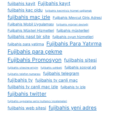
Fujibahis kayıt
fujibahis kayit
fujibahis kaç oldu
fujibahis kesintisiz hizmet sağlamak
fujibahis maç izle
Fujibahis Mevcut Giriş Adresi
Fujibahis Mobil Uygulaması
fujibahis müşteri desteği
Fujibahis Müşteri Hizmetleri
fujibahis müşterileri
fujibahis nasıl bir site
fujibahis oyun hizmetleri
Fujibahis Para Yatırma
fujibahis para yatirma
Fujibahis para çekme
Fujibahis Promosyon
fujibahis sitesi
fujibahis sosyal ağ
fujibahis sitesine erişim
fujibahis sohbeti
fujibahis telegram
fujibahis telefon numarası
fujibahis tv
fujibahis tv canli maç
fujibahis tv canli maç izle
fujibahis tv izle
fujibahis twitter
fujibahis uygulama serisi kullanıcı i̇ncelemeleri
fujibahis yeni adres
fujibahis web sitesi