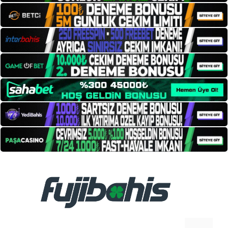
İçeriğe
atla