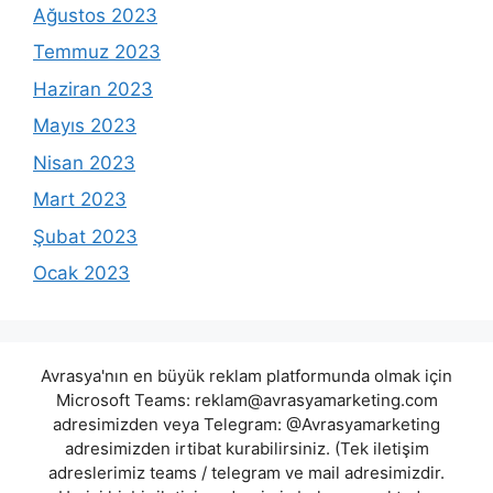
Ağustos 2023
Temmuz 2023
Haziran 2023
Mayıs 2023
Nisan 2023
Mart 2023
Şubat 2023
Ocak 2023
Avrasya'nın en büyük reklam platformunda olmak için
Microsoft Teams:
reklam@avrasyamarketing.com
adresimizden veya Telegram: @Avrasyamarketing
adresimizden irtibat kurabilirsiniz. (Tek iletişim
adreslerimiz teams / telegram ve mail adresimizdir.