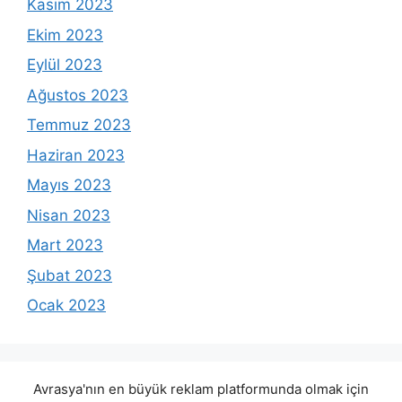
Kasım 2023
Ekim 2023
Eylül 2023
Ağustos 2023
Temmuz 2023
Haziran 2023
Mayıs 2023
Nisan 2023
Mart 2023
Şubat 2023
Ocak 2023
Avrasya'nın en büyük reklam platformunda olmak için