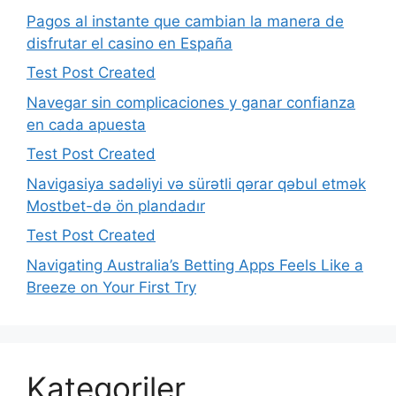
Pagos al instante que cambian la manera de
disfrutar el casino en España
Test Post Created
Navegar sin complicaciones y ganar confianza
en cada apuesta
Test Post Created
Navigasiya sadəliyi və sürətli qərar qəbul etmək
Mostbet-də ön plandadır
Test Post Created
Navigating Australia’s Betting Apps Feels Like a
Breeze on Your First Try
Kategoriler