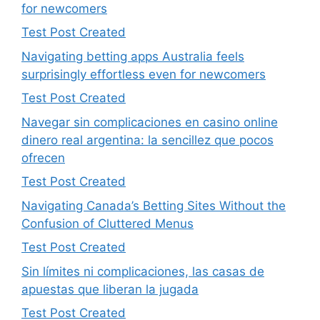
for newcomers
Test Post Created
Navigating betting apps Australia feels
surprisingly effortless even for newcomers
Test Post Created
Navegar sin complicaciones en casino online
dinero real argentina: la sencillez que pocos
ofrecen
Test Post Created
Navigating Canada’s Betting Sites Without the
Confusion of Cluttered Menus
Test Post Created
Sin límites ni complicaciones, las casas de
apuestas que liberan la jugada
Test Post Created