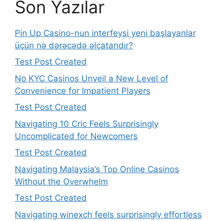
Son Yazılar
Pin Up Casino-nun interfeysi yeni başlayanlar
üçün nə dərəcədə əlçatandır?
Test Post Created
No KYC Casinos Unveil a New Level of
Convenience for Impatient Players
Test Post Created
Navigating 10 Cric Feels Surprisingly
Uncomplicated for Newcomers
Test Post Created
Navigating Malaysia’s Top Online Casinos
Without the Overwhelm
Test Post Created
Navigating winexch feels surprisingly effortless