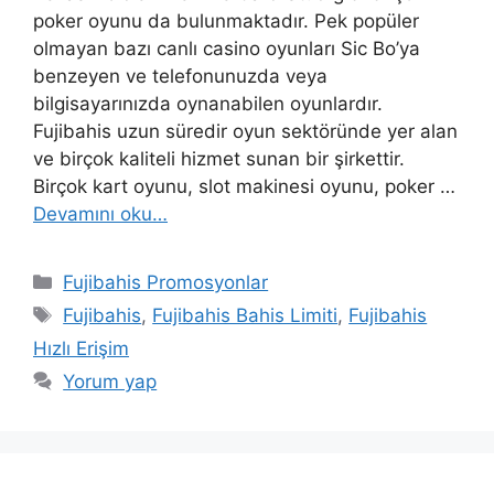
poker oyunu da bulunmaktadır. Pek popüler
olmayan bazı canlı casino oyunları Sic Bo’ya
benzeyen ve telefonunuzda veya
bilgisayarınızda oynanabilen oyunlardır.
Fujibahis uzun süredir oyun sektöründe yer alan
ve birçok kaliteli hizmet sunan bir şirkettir.
Birçok kart oyunu, slot makinesi oyunu, poker …
Devamını oku…
Kategoriler
Fujibahis Promosyonlar
Etiketler
Fujibahis
,
Fujibahis Bahis Limiti
,
Fujibahis
Hızlı Erişim
Yorum yap