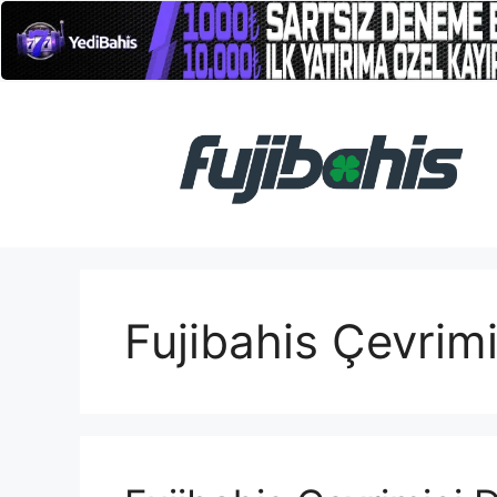
İçeriğe
atla
Fujibahis Çevrim