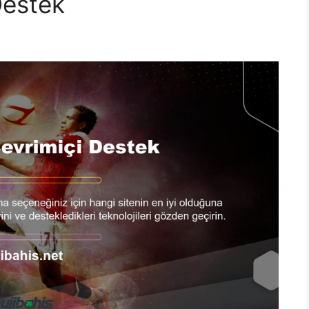
Destek