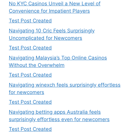
No KYC Casinos Unveil a New Level of
Convenience for Impatient Players
Test Post Created
Navigating 10 Cric Feels Surprisingly
Uncomplicated for Newcomers
Test Post Created
Navigating Malaysia’s Top Online Casinos
Without the Overwhelm
Test Post Created
Navigating winexch feels surprisingly effortless
for newcomers
Test Post Created
Navigating betting apps Australia feels
surprisingly effortless even for newcomers
Test Post Created