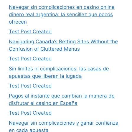
Navegar sin complicaciones en casino online
dinero real argentina: la sencillez que pocos
ofrecen
Test Post Created
Navigating Canada’s Betting Sites Without the
Confusion of Cluttered Menus
Test Post Created
Sin límites ni complicaciones, las casas de
apuestas que liberan la jugada
Test Post Created
Pagos al instante que cambian la manera de
disfrutar el casino en España
Test Post Created
Navegar sin complicaciones y ganar confianza
en cada apuesta