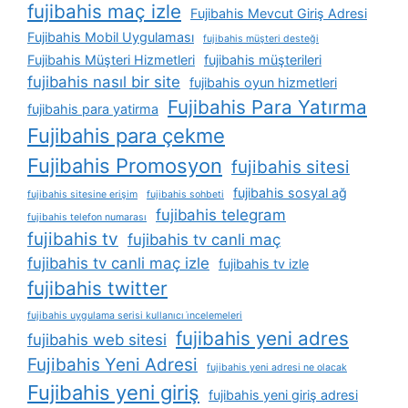
fujibahis maç izle
Fujibahis Mevcut Giriş Adresi
Fujibahis Mobil Uygulaması
fujibahis müşteri desteği
Fujibahis Müşteri Hizmetleri
fujibahis müşterileri
fujibahis nasıl bir site
fujibahis oyun hizmetleri
Fujibahis Para Yatırma
fujibahis para yatirma
Fujibahis para çekme
Fujibahis Promosyon
fujibahis sitesi
fujibahis sosyal ağ
fujibahis sitesine erişim
fujibahis sohbeti
fujibahis telegram
fujibahis telefon numarası
fujibahis tv
fujibahis tv canli maç
fujibahis tv canli maç izle
fujibahis tv izle
fujibahis twitter
fujibahis uygulama serisi kullanıcı i̇ncelemeleri
fujibahis yeni adres
fujibahis web sitesi
Fujibahis Yeni Adresi
fujibahis yeni adresi ne olacak
Fujibahis yeni giriş
fujibahis yeni giriş adresi