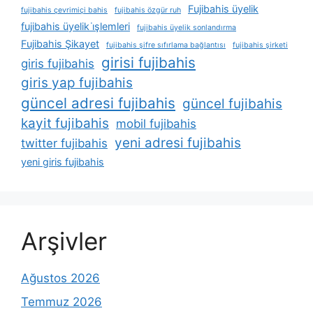
Fujibahis üyelik
fujibahis çevrimiçi bahis
fujibahis özgür ruh
fujibahis üyelik i̇şlemleri
fujibahis üyelik sonlandırma
Fujibahis Şikayet
fujibahis şifre sıfırlama bağlantısı
fujibahis şirketi
girisi fujibahis
giris fujibahis
giris yap fujibahis
güncel adresi fujibahis
güncel fujibahis
kayit fujibahis
mobil fujibahis
yeni adresi fujibahis
twitter fujibahis
yeni giris fujibahis
Arşivler
Ağustos 2026
Temmuz 2026