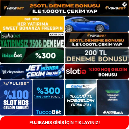
×
FUJIBAHIS GİRİŞ İÇİN TIKLAYINIZ!