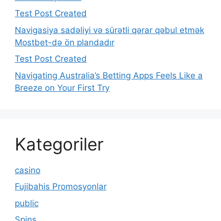
Test Post Created
Navigasiya sadəliyi və sürətli qərar qəbul etmək
Mostbet-də ön plandadır
Test Post Created
Navigating Australia’s Betting Apps Feels Like a
Breeze on Your First Try
Kategoriler
casino
Fujibahis Promosyonlar
public
Spins