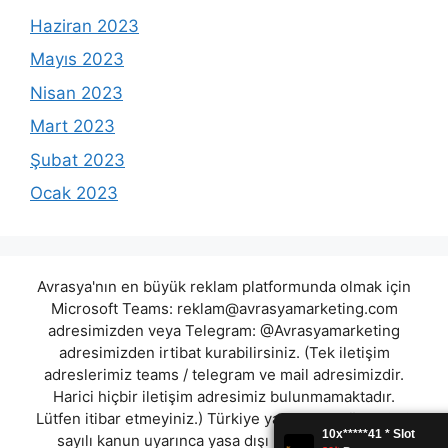
Haziran 2023
Mayıs 2023
Nisan 2023
Mart 2023
Şubat 2023
Ocak 2023
Avrasya'nın en büyük reklam platformunda olmak için
Microsoft Teams:
reklam@avrasyamarketing.com
adresimizden veya Telegram: @Avrasyamarketing
adresimizden irtibat kurabilirsiniz. (Tek iletişim
adreslerimiz teams / telegram ve mail adresimizdir.
Harici hiçbir iletişim adresimiz bulunmamaktadır.
Lütfen itibar etmeyiniz.) Türkiye yasalarına göre 7258
sayılı kanun uyarınca yasa dışı bahis oynamanın