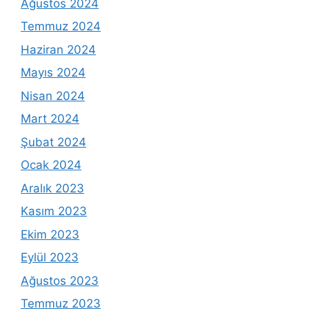
Ağustos 2024
Temmuz 2024
Haziran 2024
Mayıs 2024
Nisan 2024
Mart 2024
Şubat 2024
Ocak 2024
Aralık 2023
Kasım 2023
Ekim 2023
Eylül 2023
Ağustos 2023
Temmuz 2023