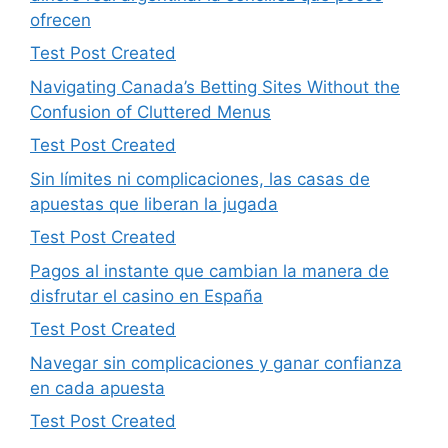
ofrecen
Test Post Created
Navigating Canada’s Betting Sites Without the
Confusion of Cluttered Menus
Test Post Created
Sin límites ni complicaciones, las casas de
apuestas que liberan la jugada
Test Post Created
Pagos al instante que cambian la manera de
disfrutar el casino en España
Test Post Created
Navegar sin complicaciones y ganar confianza
en cada apuesta
Test Post Created