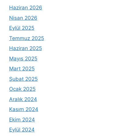
Haziran 2026
Nisan 2026
Eylül 2025
Temmuz 2025
Haziran 2025
Mayıs 2025
Mart 2025
Şubat 2025
Ocak 2025
Aralık 2024
Kasım 2024
Ekim 2024
Eylül 2024