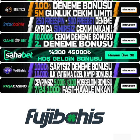
İçeriğe
atla