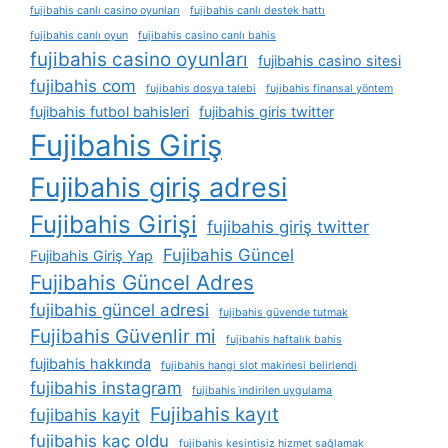
fujibahis canlı casino oyunları
fujibahis canlı destek hattı
fujibahis canlı oyun
fujibahis casino canlı bahis
fujibahis casino oyunları
fujibahis casino sitesi
fujibahis com
fujibahis dosya talebi
fujibahis finansal yöntem
fujibahis futbol bahisleri
fujibahis giris twitter
Fujibahis Giriş
Fujibahis giriş adresi
Fujibahis Girişi
fujibahis giriş twitter
Fujibahis Güncel
Fujibahis Giriş Yap
Fujibahis Güncel Adres
fujibahis güncel adresi
fujibahis güvende tutmak
Fujibahis Güvenlir mi
fujibahis haftalık bahis
fujibahis hakkında
fujibahis hangi slot makinesi belirlendi
fujibahis instagram
fujibahis i̇ndirilen uygulama
Fujibahis kayıt
fujibahis kayit
fujibahis kaç oldu
fujibahis kesintisiz hizmet sağlamak