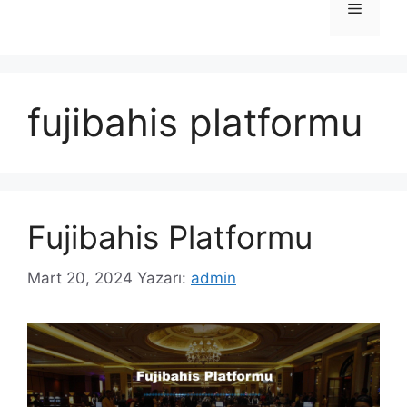
Menü
fujibahis platformu
Fujibahis Platformu
Mart 20, 2024
Yazarı:
admin