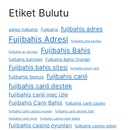
Etiket Bulutu
fujibahis adres
adresi fujibahis
Fujibahis
Fujibahis Adresi
fujibahis ana sayfası
Fujibahis Bahis
fujibahis at yarışları
fujibahis bahisleri
Fujibahis Bahis Oranları
Fujibahis bahis sitesi
fujibahis black jack
fujibahis canli
fujibahis bonus
fujibahis canli destek
fujibahis canli maç izle
Fujibahis Canlı Bahis
fujibahis canlı casino
fujibahis canlı casino oyunları
fujibahis canlı destek hattı
fujibahis canlı oyun
fujibahis casino canlı bahis
fujibahis casino oyunları
fujibahis casino sitesi