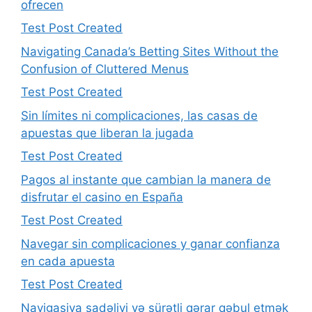
ofrecen
Test Post Created
Navigating Canada’s Betting Sites Without the
Confusion of Cluttered Menus
Test Post Created
Sin límites ni complicaciones, las casas de
apuestas que liberan la jugada
Test Post Created
Pagos al instante que cambian la manera de
disfrutar el casino en España
Test Post Created
Navegar sin complicaciones y ganar confianza
en cada apuesta
Test Post Created
Navigasiya sadəliyi və sürətli qərar qəbul etmək