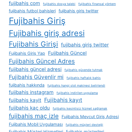
fujibahis com
fujibahis dosya talebi
fujibahis finansal yöntem
fujibahis futbol bahisleri
fujibahis giris twitter
Fujibahis Giriş
Fujibahis giriş adresi
Fujibahis Girişi
fujibahis giriş twitter
Fujibahis Güncel
Fujibahis Giriş Yap
Fujibahis Güncel Adres
fujibahis güncel adresi
fujibahis güvende tutmak
Fujibahis Güvenlir mi
fujibahis haftalık bahis
fujibahis hakkında
fujibahis hangi slot makinesi belirlendi
fujibahis instagram
fujibahis i̇ndirilen uygulama
Fujibahis kayıt
fujibahis kayit
fujibahis kaç oldu
fujibahis kesintisiz hizmet sağlamak
fujibahis maç izle
Fujibahis Mevcut Giriş Adresi
Fujibahis Mobil Uygulaması
fujibahis müşteri desteği
Fujibahis Müşteri Hizmetleri
fujibahis müşterileri