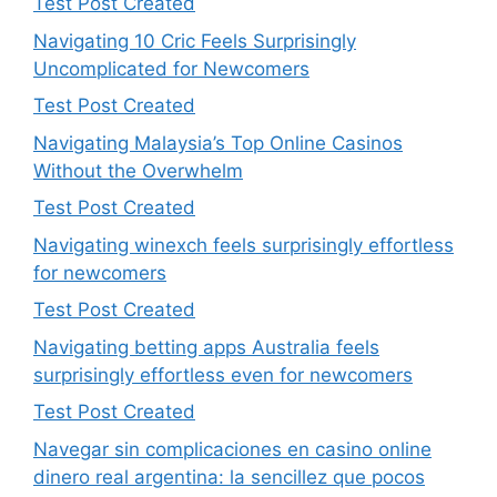
Test Post Created
Navigating 10 Cric Feels Surprisingly
Uncomplicated for Newcomers
Test Post Created
Navigating Malaysia’s Top Online Casinos
Without the Overwhelm
Test Post Created
Navigating winexch feels surprisingly effortless
for newcomers
Test Post Created
Navigating betting apps Australia feels
surprisingly effortless even for newcomers
Test Post Created
Navegar sin complicaciones en casino online
dinero real argentina: la sencillez que pocos