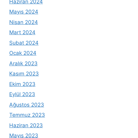
Haziran 2024
Mayıs 2024
Nisan 2024
Mart 2024
Şubat 2024
Ocak 2024
Aralık 2023
Kasım 2023
Ekim 2023
Eylül 2023
Ağustos 2023
Temmuz 2023
Haziran 2023
Mayıs 2023