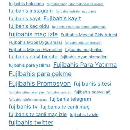
fujibahis hakkında
fujibahis hangi slot makinesi belirlendi
fujibahis instagram
fujibahis i̇ndirilen uygulama
Fujibahis kayıt
fujibahis kayit
fujibahis kaç oldu
fujibahis kesintisiz hizmet sağlamak
fujibahis maç izle
Fujibahis Mevcut Giriş Adresi
Fujibahis Mobil Uygulaması
fujibahis müşteri desteği
Fujibahis Müşteri Hizmetleri
fujibahis müşterileri
fujibahis nasıl bir site
fujibahis oyun hizmetleri
Fujibahis Para Yatırma
fujibahis para yatirma
Fujibahis para çekme
Fujibahis Promosyon
fujibahis sitesi
fujibahis sosyal ağ
fujibahis sitesine erişim
fujibahis sohbeti
fujibahis telegram
fujibahis telefon numarası
fujibahis tv
fujibahis tv canli maç
fujibahis tv canli maç izle
fujibahis tv izle
fujibahis twitter