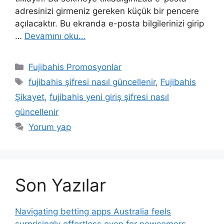
adresinizi girmeniz gereken küçük bir pencere
açılacaktır. Bu ekranda e-posta bilgilerinizi girip
…
Devamını oku…
Kategoriler
Fujibahis Promosyonlar
Etiketler
fujibahis şifresi nasıl güncellenir
,
Fujibahis
Şikayet
,
fujibahis yeni giriş şifresi nasıl
güncellenir
Yorum yap
Son Yazılar
Navigating betting apps Australia feels
surprisingly effortless even for newcomers