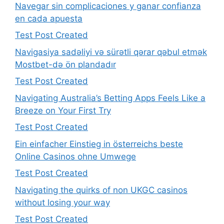
Navegar sin complicaciones y ganar confianza
en cada apuesta
Test Post Created
Navigasiya sadəliyi və sürətli qərar qəbul etmək
Mostbet-də ön plandadır
Test Post Created
Navigating Australia’s Betting Apps Feels Like a
Breeze on Your First Try
Test Post Created
Ein einfacher Einstieg in österreichs beste
Online Casinos ohne Umwege
Test Post Created
Navigating the quirks of non UKGC casinos
without losing your way
Test Post Created