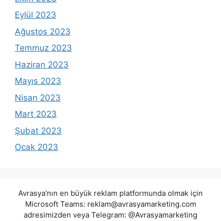
Eylül 2023
Ağustos 2023
Temmuz 2023
Haziran 2023
Mayıs 2023
Nisan 2023
Mart 2023
Şubat 2023
Ocak 2023
Avrasya'nın en büyük reklam platformunda olmak için
Microsoft Teams:
reklam@avrasyamarketing.com
adresimizden veya Telegram: @Avrasyamarketing