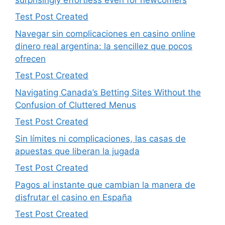
Test Post Created
Navegar sin complicaciones en casino online
dinero real argentina: la sencillez que pocos
ofrecen
Test Post Created
Navigating Canada’s Betting Sites Without the
Confusion of Cluttered Menus
Test Post Created
Sin límites ni complicaciones, las casas de
apuestas que liberan la jugada
Test Post Created
Pagos al instante que cambian la manera de
disfrutar el casino en España
Test Post Created