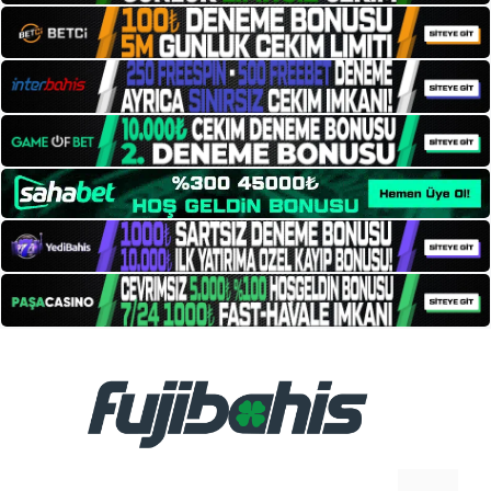
İçeriğe
atla