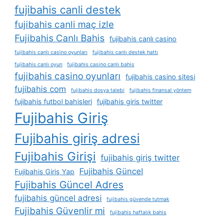
fujibahis canli destek
fujibahis canli maç izle
Fujibahis Canlı Bahis
fujibahis canlı casino
fujibahis canlı casino oyunları
fujibahis canlı destek hattı
fujibahis canlı oyun
fujibahis casino canlı bahis
fujibahis casino oyunları
fujibahis casino sitesi
fujibahis com
fujibahis dosya talebi
fujibahis finansal yöntem
fujibahis futbol bahisleri
fujibahis giris twitter
Fujibahis Giriş
Fujibahis giriş adresi
Fujibahis Girişi
fujibahis giriş twitter
Fujibahis Güncel
Fujibahis Giriş Yap
Fujibahis Güncel Adres
fujibahis güncel adresi
fujibahis güvende tutmak
Fujibahis Güvenlir mi
fujibahis haftalık bahis