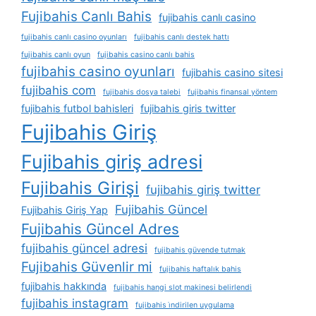
Fujibahis Canlı Bahis
fujibahis canlı casino
fujibahis canlı casino oyunları
fujibahis canlı destek hattı
fujibahis canlı oyun
fujibahis casino canlı bahis
fujibahis casino oyunları
fujibahis casino sitesi
fujibahis com
fujibahis dosya talebi
fujibahis finansal yöntem
fujibahis futbol bahisleri
fujibahis giris twitter
Fujibahis Giriş
Fujibahis giriş adresi
Fujibahis Girişi
fujibahis giriş twitter
Fujibahis Güncel
Fujibahis Giriş Yap
Fujibahis Güncel Adres
fujibahis güncel adresi
fujibahis güvende tutmak
Fujibahis Güvenlir mi
fujibahis haftalık bahis
fujibahis hakkında
fujibahis hangi slot makinesi belirlendi
fujibahis instagram
fujibahis i̇ndirilen uygulama