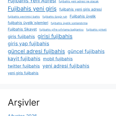
Fujibahis Yeni Adresi
fujibahis yeni adresi ne olacak
Fujibahis yeni giriş
fujibahis yeni giriş adresi
Fujibahis üyelik
fujibahis çevrimiçi bahis
fujibahis özgür ruh
fujibahis üyelik i̇şlemleri
fujibahis üyelik sonlandırma
Fujibahis Şikayet
fujibahis şifre sıfırlama bağlantısı
fujibahis şirketi
girisi fujibahis
giris fujibahis
giris yap fujibahis
güncel adresi fujibahis
güncel fujibahis
kayit fujibahis
mobil fujibahis
yeni adresi fujibahis
twitter fujibahis
yeni giris fujibahis
Arşivler