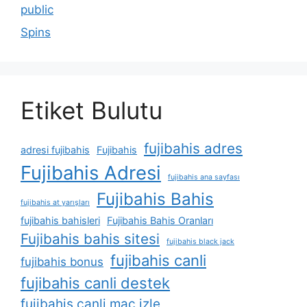
public
Spins
Etiket Bulutu
fujibahis adres
adresi fujibahis
Fujibahis
Fujibahis Adresi
fujibahis ana sayfası
Fujibahis Bahis
fujibahis at yarışları
fujibahis bahisleri
Fujibahis Bahis Oranları
Fujibahis bahis sitesi
fujibahis black jack
fujibahis canli
fujibahis bonus
fujibahis canli destek
fujibahis canli maç izle