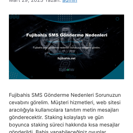
Fujibahis SMS Gönderme Nedenleri Sorunuzun
cevabını görelim. Müşteri hizmetleri, web sitesi
aracılığıyla kullanıcılara tanıtım metin mesajları
gönderecektir. Staking kolaylaştı ve gün
boyunca staking süreci hakkında kısa mesajlar
gönderildi. Bahis yapabileceğiniz oyunlar