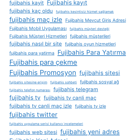
Fujibahis kayıt
fujibahis kayit
fujibahis kaç oldu
fujibahis kesintisiz hizmet sağlamak
fujibahis maç izle
Fujibahis Mevcut Giriş Adresi
Fujibahis Mobil Uygulaması
fujibahis müşteri desteği
Fujibahis Müşteri Hizmetleri
fujibahis müşterileri
fujibahis nasıl bir site
fujibahis oyun hizmetleri
Fujibahis Para Yatırma
fujibahis para yatirma
Fujibahis para çekme
Fujibahis Promosyon
fujibahis sitesi
fujibahis sosyal ağ
fujibahis sitesine erişim
fujibahis sohbeti
fujibahis telegram
fujibahis telefon numarası
fujibahis tv
fujibahis tv canli maç
fujibahis tv canli maç izle
fujibahis tv izle
fujibahis twitter
fujibahis uygulama serisi kullanıcı i̇ncelemeleri
fujibahis yeni adres
fujibahis web sitesi