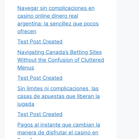
Navegar sin complicaciones en
casino online dinero real
argentina: la sencillez que pocos
ofrecen
Test Post Created
Navigating Canada’s Betting Sites
Without the Confusion of Cluttered
Menus
Test Post Created
Sin límites ni complicaciones, las
casas de apuestas que liberan la
jugada
Test Post Created
Pagos al instante que cambian la
manera de disfrutar el casino en