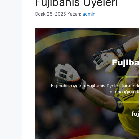
Fujibahis Üyeleri
Ocak 25, 2025
Yazarı:
admin