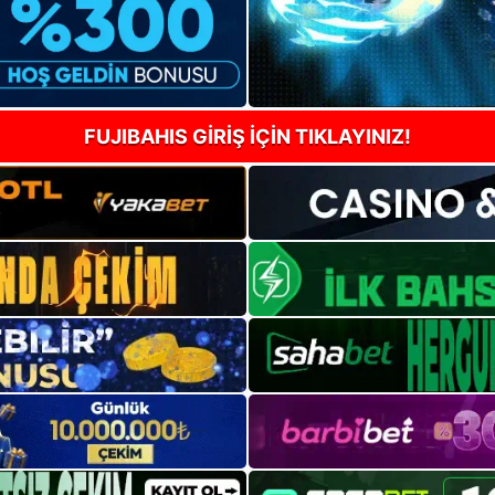
FUJIBAHIS GİRİŞ İÇİN TIKLAYINIZ!