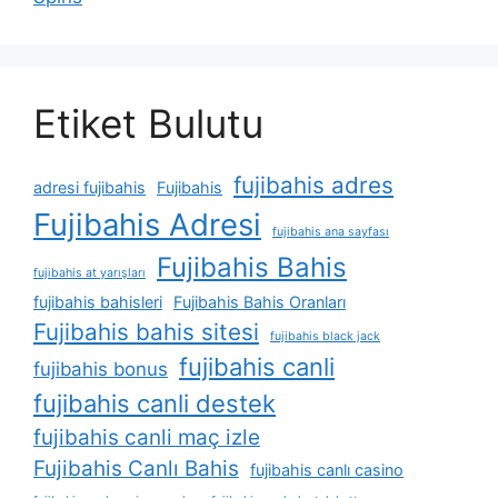
Etiket Bulutu
fujibahis adres
adresi fujibahis
Fujibahis
Fujibahis Adresi
fujibahis ana sayfası
Fujibahis Bahis
fujibahis at yarışları
fujibahis bahisleri
Fujibahis Bahis Oranları
Fujibahis bahis sitesi
fujibahis black jack
fujibahis canli
fujibahis bonus
fujibahis canli destek
fujibahis canli maç izle
Fujibahis Canlı Bahis
fujibahis canlı casino