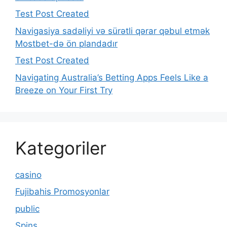
Test Post Created
Navigasiya sadəliyi və sürətli qərar qəbul etmək
Mostbet-də ön plandadır
Test Post Created
Navigating Australia’s Betting Apps Feels Like a
Breeze on Your First Try
Kategoriler
casino
Fujibahis Promosyonlar
public
Spins