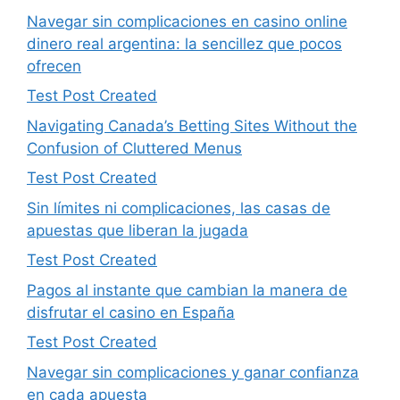
Navegar sin complicaciones en casino online
dinero real argentina: la sencillez que pocos
ofrecen
Test Post Created
Navigating Canada’s Betting Sites Without the
Confusion of Cluttered Menus
Test Post Created
Sin límites ni complicaciones, las casas de
apuestas que liberan la jugada
Test Post Created
Pagos al instante que cambian la manera de
disfrutar el casino en España
Test Post Created
Navegar sin complicaciones y ganar confianza
en cada apuesta