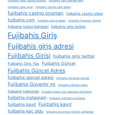
fujibahis canlı casino oyunları
fujibahis canlı destek hattı
fujibahis canlı oyun
fujibahis casino canlı bahis
fujibahis casino oyunları
fujibahis casino sitesi
fujibahis com
fujibahis dosya talebi
fujibahis finansal yöntem
fujibahis futbol bahisleri
fujibahis giris twitter
Fujibahis Giriş
Fujibahis giriş adresi
Fujibahis Girişi
fujibahis giriş twitter
Fujibahis Güncel
Fujibahis Giriş Yap
Fujibahis Güncel Adres
fujibahis güncel adresi
fujibahis güvende tutmak
Fujibahis Güvenlir mi
fujibahis haftalık bahis
fujibahis hakkında
fujibahis hangi slot makinesi belirlendi
fujibahis instagram
fujibahis i̇ndirilen uygulama
Fujibahis kayıt
fujibahis kayit
fujibahis kaç oldu
fujibahis kesintisiz hizmet sağlamak