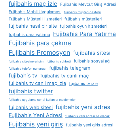
fujibahis maç izle
Fujibahis Mevcut Giriş Adresi
Fujibahis Mobil Uygulaması
fujibahis müşteri desteği
Fujibahis Müşteri Hizmetleri
fujibahis müşterileri
fujibahis nasıl bir site
fujibahis oyun hizmetleri
Fujibahis Para Yatırma
fujibahis para yatirma
Fujibahis para çekme
Fujibahis Promosyon
fujibahis sitesi
fujibahis sosyal ağ
fujibahis sitesine erişim
fujibahis sohbeti
fujibahis telegram
fujibahis telefon numarası
fujibahis tv
fujibahis tv canli maç
fujibahis tv canli maç izle
fujibahis tv izle
fujibahis twitter
fujibahis uygulama serisi kullanıcı i̇ncelemeleri
fujibahis yeni adres
fujibahis web sitesi
Fujibahis Yeni Adresi
fujibahis yeni adresi ne olacak
Fujibahis yeni giriş
fujibahis yeni giriş adresi