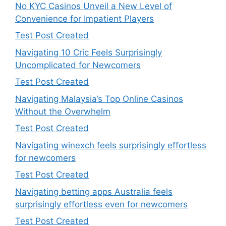
No KYC Casinos Unveil a New Level of
Convenience for Impatient Players
Test Post Created
Navigating 10 Cric Feels Surprisingly
Uncomplicated for Newcomers
Test Post Created
Navigating Malaysia’s Top Online Casinos
Without the Overwhelm
Test Post Created
Navigating winexch feels surprisingly effortless
for newcomers
Test Post Created
Navigating betting apps Australia feels
surprisingly effortless even for newcomers
Test Post Created