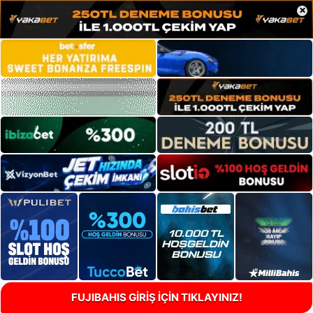
×
FUJIBAHIS GİRİŞ İÇİN TIKLAYINIZ!