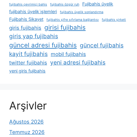
Fujibahis üyelik
fujibahis çevrimiçi bahis
fujibahis özgür ruh
fujibahis üyelik i̇şlemleri
fujibahis üyelik sonlandırma
Fujibahis Şikayet
fujibahis şifre sıfırlama bağlantısı
fujibahis şirketi
girisi fujibahis
giris fujibahis
giris yap fujibahis
güncel adresi fujibahis
güncel fujibahis
kayit fujibahis
mobil fujibahis
yeni adresi fujibahis
twitter fujibahis
yeni giris fujibahis
Arşivler
Ağustos 2026
Temmuz 2026