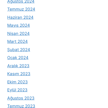
Ağustos 2024
Temmuz 2024
Haziran 2024
Mayıs 2024
Nisan 2024
Mart 2024
Şubat 2024
Ocak 2024
Aralık 2023
Kasım 2023
Ekim 2023
Eylül 2023
Ağustos 2023
Temmuz 2023