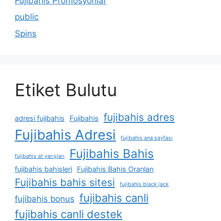
Fujibahis Promosyonlar
public
Spins
Etiket Bulutu
fujibahis adres
adresi fujibahis
Fujibahis
Fujibahis Adresi
fujibahis ana sayfası
Fujibahis Bahis
fujibahis at yarışları
fujibahis bahisleri
Fujibahis Bahis Oranları
Fujibahis bahis sitesi
fujibahis black jack
fujibahis canli
fujibahis bonus
fujibahis canli destek