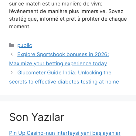
sur ce match est une manière de vivre
l’événement de manière plus immersive. Soyez
stratégique, informé et prêt à profiter de chaque
moment.
Kategoriler
public
Explore Sportsbook bonuses in 2026:
Maximize your betting experience today
Glucometer Guide India: Unlocking the
secrets to effective diabetes testing at home
Son Yazılar
Pin Up Casino-nun interfeysi yeni başlayanlar