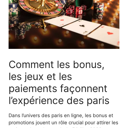
Comment les bonus,
les jeux et les
paiements façonnent
l’expérience des paris
Dans l’univers des paris en ligne, les bonus et
promotions jouent un rôle crucial pour attirer les