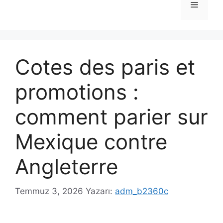
Menü
Cotes des paris et
promotions :
comment parier sur
Mexique contre
Angleterre
Temmuz 3, 2026
Yazarı:
adm_b2360c