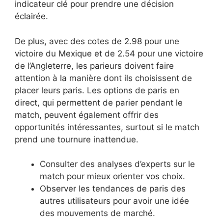
indicateur clé pour prendre une décision
éclairée.
De plus, avec des cotes de 2.98 pour une
victoire du Mexique et de 2.54 pour une victoire
de l’Angleterre, les parieurs doivent faire
attention à la manière dont ils choisissent de
placer leurs paris. Les options de paris en
direct, qui permettent de parier pendant le
match, peuvent également offrir des
opportunités intéressantes, surtout si le match
prend une tournure inattendue.
Consulter des analyses d’experts sur le
match pour mieux orienter vos choix.
Observer les tendances de paris des
autres utilisateurs pour avoir une idée
des mouvements de marché.