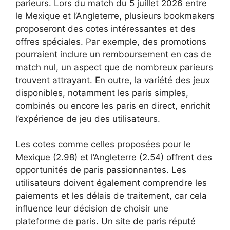
parieurs. Lors du match du 5 juillet 2026 entre
le Mexique et l’Angleterre, plusieurs bookmakers
proposeront des cotes intéressantes et des
offres spéciales. Par exemple, des promotions
pourraient inclure un remboursement en cas de
match nul, un aspect que de nombreux parieurs
trouvent attrayant. En outre, la variété des jeux
disponibles, notamment les paris simples,
combinés ou encore les paris en direct, enrichit
l’expérience de jeu des utilisateurs.
Les cotes comme celles proposées pour le
Mexique (2.98) et l’Angleterre (2.54) offrent des
opportunités de paris passionnantes. Les
utilisateurs doivent également comprendre les
paiements et les délais de traitement, car cela
influence leur décision de choisir une
plateforme de paris. Un site de paris réputé