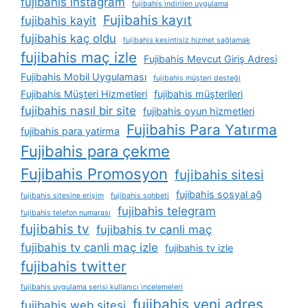
fujibahis instagram
fujibahis i̇ndirilen uygulama
Fujibahis kayıt
fujibahis kayit
fujibahis kaç oldu
fujibahis kesintisiz hizmet sağlamak
fujibahis maç izle
Fujibahis Mevcut Giriş Adresi
Fujibahis Mobil Uygulaması
fujibahis müşteri desteği
Fujibahis Müşteri Hizmetleri
fujibahis müşterileri
fujibahis nasıl bir site
fujibahis oyun hizmetleri
Fujibahis Para Yatırma
fujibahis para yatirma
Fujibahis para çekme
Fujibahis Promosyon
fujibahis sitesi
fujibahis sosyal ağ
fujibahis sitesine erişim
fujibahis sohbeti
fujibahis telegram
fujibahis telefon numarası
fujibahis tv
fujibahis tv canli maç
fujibahis tv canli maç izle
fujibahis tv izle
fujibahis twitter
fujibahis uygulama serisi kullanıcı i̇ncelemeleri
fujibahis yeni adres
fujibahis web sitesi