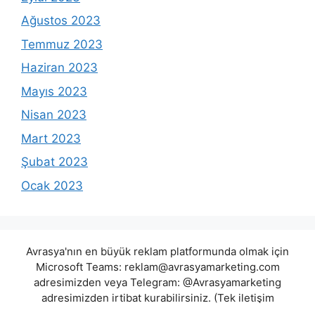
Ağustos 2023
Temmuz 2023
Haziran 2023
Mayıs 2023
Nisan 2023
Mart 2023
Şubat 2023
Ocak 2023
Avrasya'nın en büyük reklam platformunda olmak için
Microsoft Teams:
reklam@avrasyamarketing.com
adresimizden veya Telegram: @Avrasyamarketing
adresimizden irtibat kurabilirsiniz. (Tek iletişim
adreslerimiz teams / telegram ve mail adresimizdir.