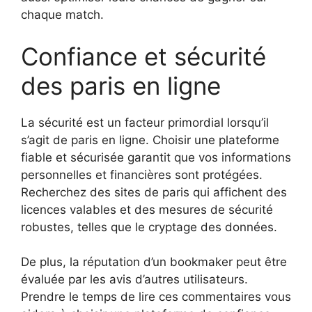
chaque match.
Confiance et sécurité
des paris en ligne
La sécurité est un facteur primordial lorsqu’il
s’agit de paris en ligne. Choisir une plateforme
fiable et sécurisée garantit que vos informations
personnelles et financières sont protégées.
Recherchez des sites de paris qui affichent des
licences valables et des mesures de sécurité
robustes, telles que le cryptage des données.
De plus, la réputation d’un bookmaker peut être
évaluée par les avis d’autres utilisateurs.
Prendre le temps de lire ces commentaires vous