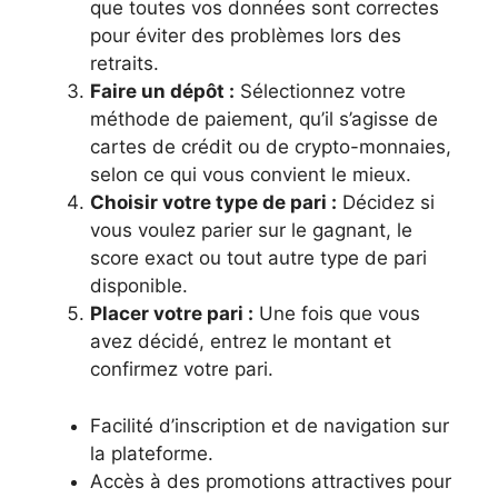
que toutes vos données sont correctes
pour éviter des problèmes lors des
retraits.
Faire un dépôt :
Sélectionnez votre
méthode de paiement, qu’il s’agisse de
cartes de crédit ou de crypto-monnaies,
selon ce qui vous convient le mieux.
Choisir votre type de pari :
Décidez si
vous voulez parier sur le gagnant, le
score exact ou tout autre type de pari
disponible.
Placer votre pari :
Une fois que vous
avez décidé, entrez le montant et
confirmez votre pari.
Facilité d’inscription et de navigation sur
la plateforme.
Accès à des promotions attractives pour