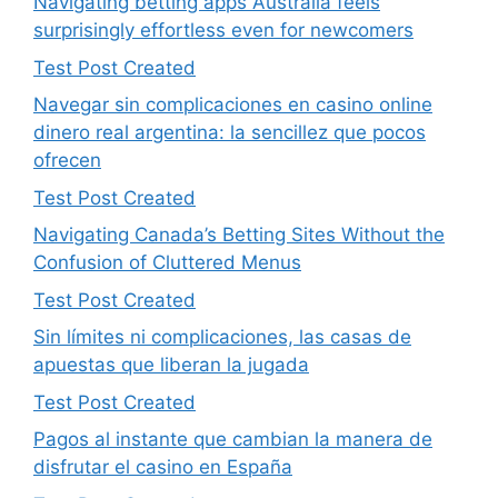
Navigating betting apps Australia feels
surprisingly effortless even for newcomers
Test Post Created
Navegar sin complicaciones en casino online
dinero real argentina: la sencillez que pocos
ofrecen
Test Post Created
Navigating Canada’s Betting Sites Without the
Confusion of Cluttered Menus
Test Post Created
Sin límites ni complicaciones, las casas de
apuestas que liberan la jugada
Test Post Created
Pagos al instante que cambian la manera de
disfrutar el casino en España