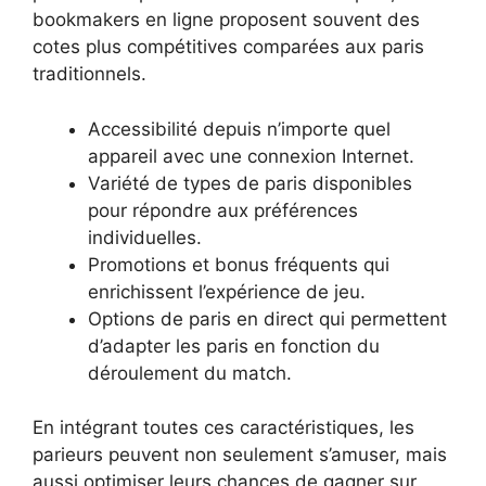
bookmakers en ligne proposent souvent des
cotes plus compétitives comparées aux paris
traditionnels.
Accessibilité depuis n’importe quel
appareil avec une connexion Internet.
Variété de types de paris disponibles
pour répondre aux préférences
individuelles.
Promotions et bonus fréquents qui
enrichissent l’expérience de jeu.
Options de paris en direct qui permettent
d’adapter les paris en fonction du
déroulement du match.
En intégrant toutes ces caractéristiques, les
parieurs peuvent non seulement s’amuser, mais
aussi optimiser leurs chances de gagner sur