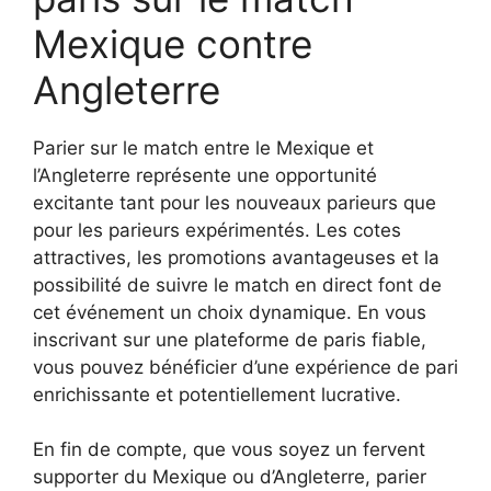
Mexique contre
Angleterre
Parier sur le match entre le Mexique et
l’Angleterre représente une opportunité
excitante tant pour les nouveaux parieurs que
pour les parieurs expérimentés. Les cotes
attractives, les promotions avantageuses et la
possibilité de suivre le match en direct font de
cet événement un choix dynamique. En vous
inscrivant sur une plateforme de paris fiable,
vous pouvez bénéficier d’une expérience de pari
enrichissante et potentiellement lucrative.
En fin de compte, que vous soyez un fervent
supporter du Mexique ou d’Angleterre, parier