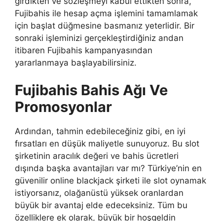
girdikten ve sözleşmeyi kabul ettikten sonra,
Fujibahis ile hesap açma işlemini tamamlamak
için başlat düğmesine basmanız yeterlidir. Bir
sonraki işleminizi gerçekleştirdiğiniz andan
itibaren Fujibahis kampanyasından
yararlanmaya başlayabilirsiniz.
Fujibahis Bahis Ağı Ve
Promosyonlar
Ardından, tahmin edebileceğiniz gibi, en iyi
fırsatları en düşük maliyetle sunuyoruz. Bu slot
şirketinin aracılık değeri ve bahis ücretleri
dışında başka avantajları var mı? Türkiye’nin en
güvenilir online blackjack şirketi ile slot oynamak
istiyorsanız, olağanüstü yüksek oranlardan
büyük bir avantaj elde edeceksiniz. Tüm bu
özelliklere ek olarak, büyük bir hoşgeldin