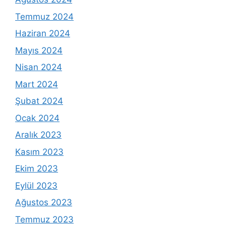
Temmuz 2024
Haziran 2024
Mayıs 2024
Nisan 2024
Mart 2024
Şubat 2024
Ocak 2024
Aralık 2023
Kasım 2023
Ekim 2023
Eylül 2023
Ağustos 2023
Temmuz 2023