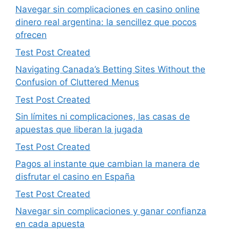
Navegar sin complicaciones en casino online
dinero real argentina: la sencillez que pocos
ofrecen
Test Post Created
Navigating Canada’s Betting Sites Without the
Confusion of Cluttered Menus
Test Post Created
Sin límites ni complicaciones, las casas de
apuestas que liberan la jugada
Test Post Created
Pagos al instante que cambian la manera de
disfrutar el casino en España
Test Post Created
Navegar sin complicaciones y ganar confianza
en cada apuesta