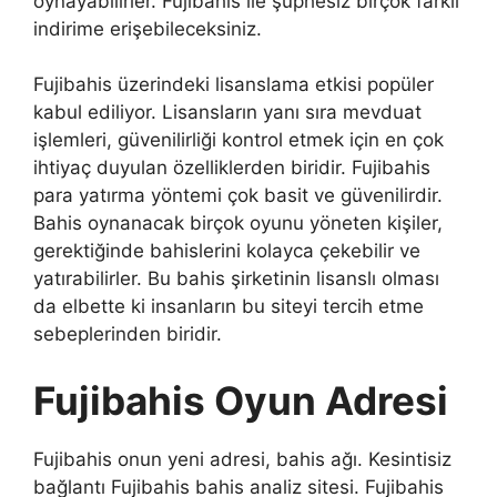
oynayabilirler. Fujibahis ile şüphesiz birçok farklı
indirime erişebileceksiniz.
Fujibahis üzerindeki lisanslama etkisi popüler
kabul ediliyor. Lisansların yanı sıra mevduat
işlemleri, güvenilirliği kontrol etmek için en çok
ihtiyaç duyulan özelliklerden biridir. Fujibahis
para yatırma yöntemi çok basit ve güvenilirdir.
Bahis oynanacak birçok oyunu yöneten kişiler,
gerektiğinde bahislerini kolayca çekebilir ve
yatırabilirler. Bu bahis şirketinin lisanslı olması
da elbette ki insanların bu siteyi tercih etme
sebeplerinden biridir.
Fujibahis Oyun Adresi
Fujibahis onun yeni adresi, bahis ağı. Kesintisiz
bağlantı Fujibahis bahis analiz sitesi. Fujibahis