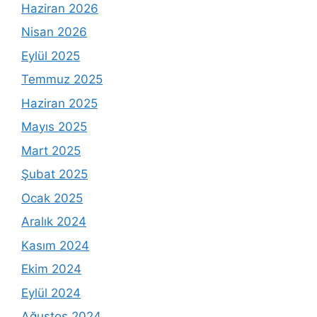
Haziran 2026
Nisan 2026
Eylül 2025
Temmuz 2025
Haziran 2025
Mayıs 2025
Mart 2025
Şubat 2025
Ocak 2025
Aralık 2024
Kasım 2024
Ekim 2024
Eylül 2024
Ağustos 2024