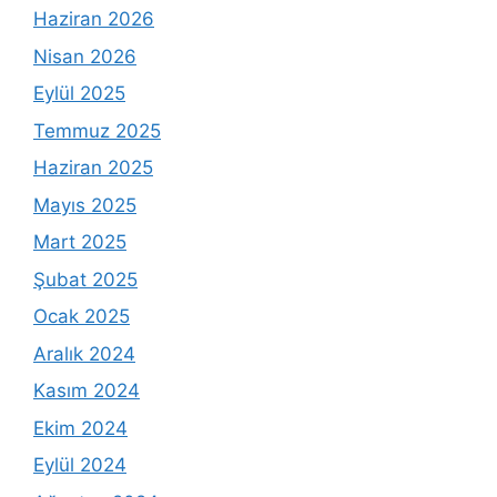
Haziran 2026
Nisan 2026
Eylül 2025
Temmuz 2025
Haziran 2025
Mayıs 2025
Mart 2025
Şubat 2025
Ocak 2025
Aralık 2024
Kasım 2024
Ekim 2024
Eylül 2024