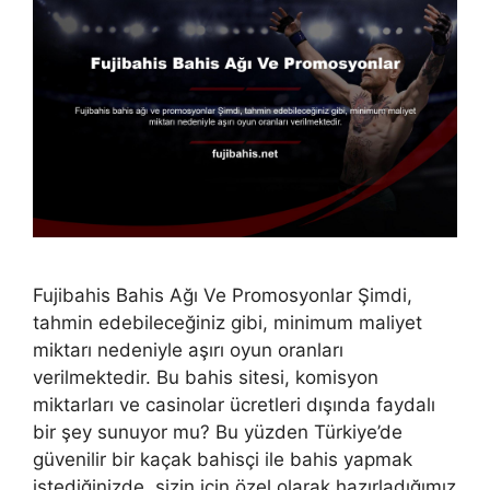
Fujibahis Bahis Ağı Ve Promosyonlar Şimdi,
tahmin edebileceğiniz gibi, minimum maliyet
miktarı nedeniyle aşırı oyun oranları
verilmektedir. Bu bahis sitesi, komisyon
miktarları ve casinolar ücretleri dışında faydalı
bir şey sunuyor mu? Bu yüzden Türkiye’de
güvenilir bir kaçak bahisçi ile bahis yapmak
istediğinizde, sizin için özel olarak hazırladığımız