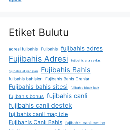
Etiket Bulutu
fujibahis adres
adresi fujibahis
Fujibahis
Fujibahis Adresi
fujibahis ana sayfası
Fujibahis Bahis
fujibahis at yarışları
fujibahis bahisleri
Fujibahis Bahis Oranları
Fujibahis bahis sitesi
fujibahis black jack
fujibahis canli
fujibahis bonus
fujibahis canli destek
fujibahis canli maç izle
Fujibahis Canlı Bahis
fujibahis canlı casino