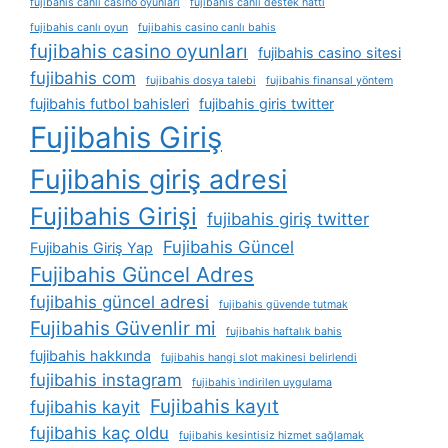
fujibahis canlı casino oyunları
fujibahis canlı destek hattı
fujibahis canlı oyun
fujibahis casino canlı bahis
fujibahis casino oyunları
fujibahis casino sitesi
fujibahis com
fujibahis dosya talebi
fujibahis finansal yöntem
fujibahis futbol bahisleri
fujibahis giris twitter
Fujibahis Giriş
Fujibahis giriş adresi
Fujibahis Girişi
fujibahis giriş twitter
Fujibahis Güncel
Fujibahis Giriş Yap
Fujibahis Güncel Adres
fujibahis güncel adresi
fujibahis güvende tutmak
Fujibahis Güvenlir mi
fujibahis haftalık bahis
fujibahis hakkında
fujibahis hangi slot makinesi belirlendi
fujibahis instagram
fujibahis i̇ndirilen uygulama
Fujibahis kayıt
fujibahis kayit
fujibahis kaç oldu
fujibahis kesintisiz hizmet sağlamak