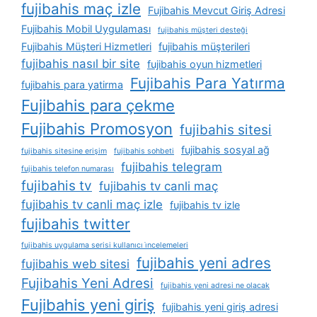
fujibahis maç izle
Fujibahis Mevcut Giriş Adresi
Fujibahis Mobil Uygulaması
fujibahis müşteri desteği
Fujibahis Müşteri Hizmetleri
fujibahis müşterileri
fujibahis nasıl bir site
fujibahis oyun hizmetleri
Fujibahis Para Yatırma
fujibahis para yatirma
Fujibahis para çekme
Fujibahis Promosyon
fujibahis sitesi
fujibahis sosyal ağ
fujibahis sitesine erişim
fujibahis sohbeti
fujibahis telegram
fujibahis telefon numarası
fujibahis tv
fujibahis tv canli maç
fujibahis tv canli maç izle
fujibahis tv izle
fujibahis twitter
fujibahis uygulama serisi kullanıcı i̇ncelemeleri
fujibahis yeni adres
fujibahis web sitesi
Fujibahis Yeni Adresi
fujibahis yeni adresi ne olacak
Fujibahis yeni giriş
fujibahis yeni giriş adresi