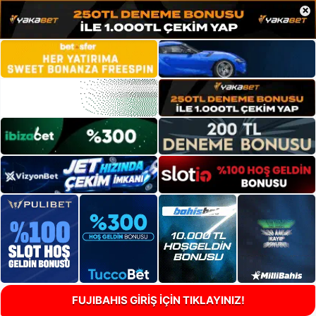
×
FUJIBAHIS GİRİŞ İÇİN TIKLAYINIZ!