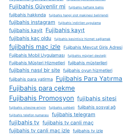
Fujibahis Güvenlir mi
fujibahis haftalık bahis
fujibahis hakkında
fujibahis hangi slot makinesi belirlendi
fujibahis instagram
fujibahis i̇ndirilen uygulama
Fujibahis kayıt
fujibahis kayit
fujibahis kaç oldu
fujibahis kesintisiz hizmet sağlamak
fujibahis maç izle
Fujibahis Mevcut Giriş Adresi
Fujibahis Mobil Uygulaması
fujibahis müşteri desteği
Fujibahis Müşteri Hizmetleri
fujibahis müşterileri
fujibahis nasıl bir site
fujibahis oyun hizmetleri
Fujibahis Para Yatırma
fujibahis para yatirma
Fujibahis para çekme
Fujibahis Promosyon
fujibahis sitesi
fujibahis sosyal ağ
fujibahis sitesine erişim
fujibahis sohbeti
fujibahis telegram
fujibahis telefon numarası
fujibahis tv
fujibahis tv canli maç
fujibahis tv canli maç izle
fujibahis tv izle