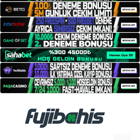
İçeriğe
atla