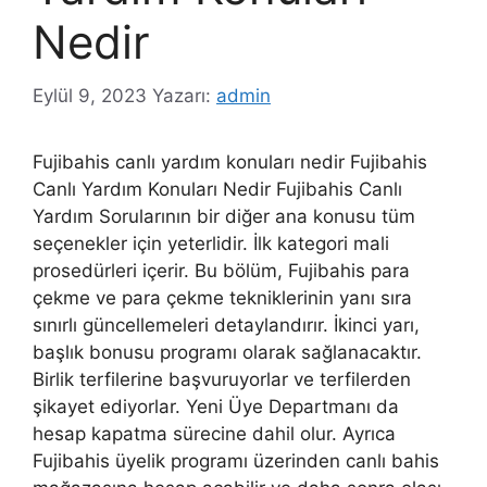
Nedir
Eylül 9, 2023
Yazarı:
admin
Fujibahis canlı yardım konuları nedir Fujibahis
Canlı Yardım Konuları Nedir Fujibahis Canlı
Yardım Sorularının bir diğer ana konusu tüm
seçenekler için yeterlidir. İlk kategori mali
prosedürleri içerir. Bu bölüm, Fujibahis para
çekme ve para çekme tekniklerinin yanı sıra
sınırlı güncellemeleri detaylandırır. İkinci yarı,
başlık bonusu programı olarak sağlanacaktır.
Birlik terfilerine başvuruyorlar ve terfilerden
şikayet ediyorlar. Yeni Üye Departmanı da
hesap kapatma sürecine dahil olur. Ayrıca
Fujibahis üyelik programı üzerinden canlı bahis