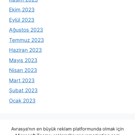
Ekim 2023
Eylül 2023
Ağustos 2023
Temmuz 2023
Haziran 2023
Mayıs 2023
Nisan 2023
Mart 2023
Şubat 2023
Ocak 2023
Avrasya'nın en büyük reklam platformunda olmak için