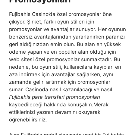
Fujibahis Casino’da özel promosyonlar öne
çıkıyor. Şirket, farklı oyun stilleri için
promosyonlar ve avantajlar sunuyor. Her oyunun
benzersiz avantajlarından yararlanırken paranızı
geri aldığınızdan emin olun. Bu alan en yüksek
ödeme yapan ve en popüler alan olduğu için
web sitesi özel promosyonlar sunmaktadır. Bu
nedenle, bu oyun stili, kullanıcılara kayıpları en
aza indirmek için avantajlar sağlarken, aynı
zamanda geliri artırmak için promosyonlar
sunar. Casinoda nasıl kazanılacağı ve nasıl
Fujibahis para transferi promosyonları
kaybedileceği hakkında konuşalım.Merak
ettiklerinizi yazının devamını okuyarak
öğrenebilirsiniz.
Aynı Fujibahis mobil cihazında yeni bir Fujibahis