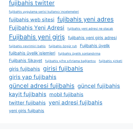
fujibahis twitter
fujibahis uygulama serisi kullanıcı i̇ncelemeleri
fujibahis yeni adres
fujibahis web sitesi
Fujibahis Yeni Adresi
fujibahis yeni adresi ne olacak
Fujibahis yeni giriş
fujibahis yeni giriş adresi
Fujibahis üyelik
fujibahis çevrimiçi bahis
fujibahis özgür ruh
fujibahis üyelik i̇şlemleri
fujibahis üyelik sonlandırma
Fujibahis Şikayet
fujibahis şifre sıfırlama bağlantısı
fujibahis şirketi
girisi fujibahis
giris fujibahis
giris yap fujibahis
güncel adresi fujibahis
güncel fujibahis
kayit fujibahis
mobil fujibahis
yeni adresi fujibahis
twitter fujibahis
yeni giris fujibahis