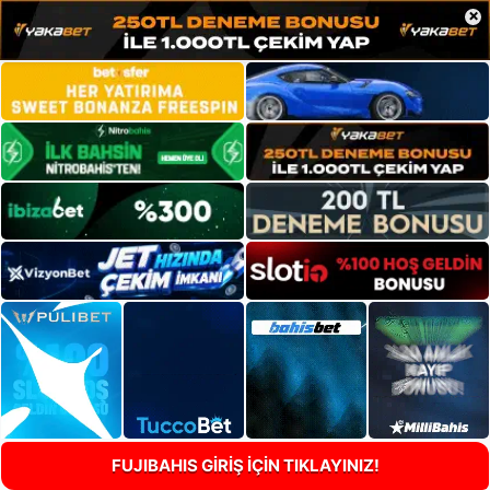
×
FUJIBAHIS GİRİŞ İÇİN TIKLAYINIZ!