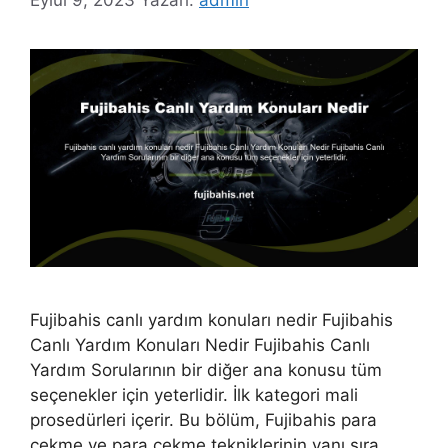
Fujibahis canlı yardım konuları nedir Fujibahis
Canlı Yardım Konuları Nedir Fujibahis Canlı
Yardım Sorularının bir diğer ana konusu tüm
seçenekler için yeterlidir. İlk kategori mali
prosedürleri içerir. Bu bölüm, Fujibahis para
çekme ve para çekme tekniklerinin yanı sıra