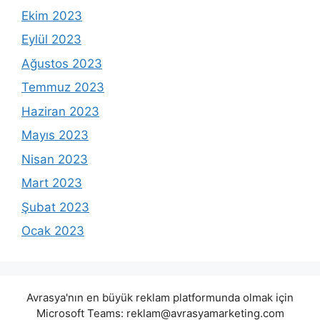
Ekim 2023
Eylül 2023
Ağustos 2023
Temmuz 2023
Haziran 2023
Mayıs 2023
Nisan 2023
Mart 2023
Şubat 2023
Ocak 2023
Avrasya'nın en büyük reklam platformunda olmak için
Microsoft Teams:
reklam@avrasyamarketing.com