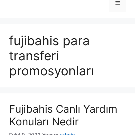
Menü
fujibahis para
transferi
promosyonları
Fujibahis Canlı Yardım
Konuları Nedir
Eylül 9, 2023
Yazarı:
admin