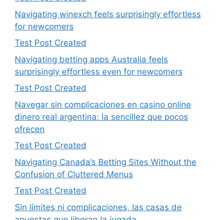
Navigating winexch feels surprisingly effortless
for newcomers
Test Post Created
Navigating betting apps Australia feels
surprisingly effortless even for newcomers
Test Post Created
Navegar sin complicaciones en casino online
dinero real argentina: la sencillez que pocos
ofrecen
Test Post Created
Navigating Canada’s Betting Sites Without the
Confusion of Cluttered Menus
Test Post Created
Sin límites ni complicaciones, las casas de
apuestas que liberan la jugada