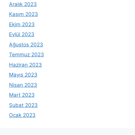
Aralık 2023
Kasım 2023
Ekim 2023
Eylül 2023
Ağustos 2023
Temmuz 2023
Haziran 2023
Mayıs 2023
Nisan 2023
Mart 2023
Şubat 2023
Ocak 2023