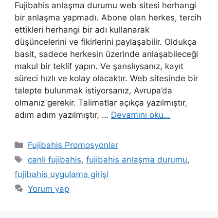
Fujibahis anlaşma durumu web sitesi herhangi
bir anlaşma yapmadı. Abone olan herkes, tercih
ettikleri herhangi bir adı kullanarak
düşüncelerini ve fikirlerini paylaşabilir. Oldukça
basit, sadece herkesin üzerinde anlaşabileceği
makul bir teklif yapın. Ve şanslıysanız, kayıt
süreci hızlı ve kolay olacaktır. Web sitesinde bir
talepte bulunmak istiyorsanız, Avrupa’da
olmanız gerekir. Talimatlar açıkça yazılmıştır,
adım adım yazılmıştır, …
Devamını oku…
Kategoriler
Fujibahis Promosyonlar
Etiketler
canli fujibahis
,
fujibahis anlaşma durumu
,
fujibahis uygulama girişi
Yorum yap