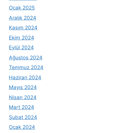
Ocak 2025
Aralık 2024
Kasım 2024
Ekim 2024
Eylül 2024
Ağustos 2024
Temmuz 2024
Haziran 2024
Mayıs 2024
Nisan 2024
Mart 2024
Şubat 2024
Ocak 2024