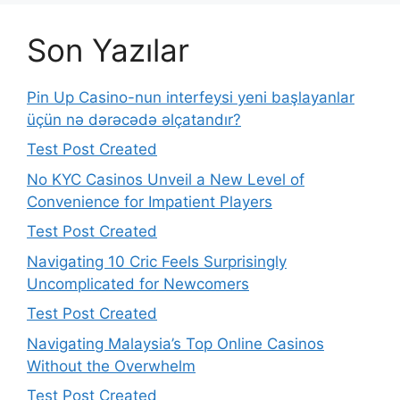
Son Yazılar
Pin Up Casino-nun interfeysi yeni başlayanlar
üçün nə dərəcədə əlçatandır?
Test Post Created
No KYC Casinos Unveil a New Level of
Convenience for Impatient Players
Test Post Created
Navigating 10 Cric Feels Surprisingly
Uncomplicated for Newcomers
Test Post Created
Navigating Malaysia’s Top Online Casinos
Without the Overwhelm
Test Post Created