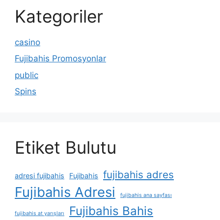
Kategoriler
casino
Fujibahis Promosyonlar
public
Spins
Etiket Bulutu
fujibahis adres
adresi fujibahis
Fujibahis
Fujibahis Adresi
fujibahis ana sayfası
Fujibahis Bahis
fujibahis at yarışları