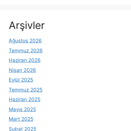
Arşivler
Ağustos 2026
Temmuz 2026
Haziran 2026
Nisan 2026
Eylül 2025
Temmuz 2025
Haziran 2025
Mayıs 2025
Mart 2025
Şubat 2025