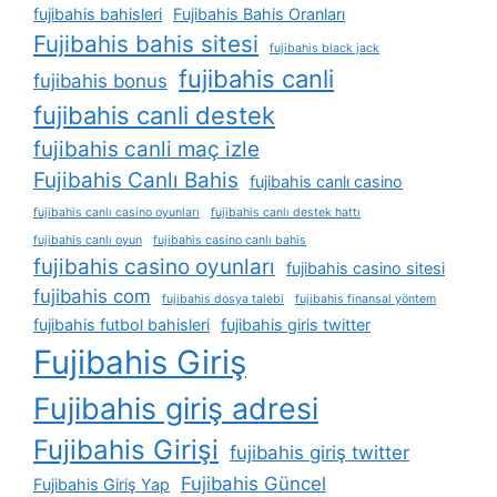
fujibahis bahisleri
Fujibahis Bahis Oranları
Fujibahis bahis sitesi
fujibahis black jack
fujibahis canli
fujibahis bonus
fujibahis canli destek
fujibahis canli maç izle
Fujibahis Canlı Bahis
fujibahis canlı casino
fujibahis canlı casino oyunları
fujibahis canlı destek hattı
fujibahis canlı oyun
fujibahis casino canlı bahis
fujibahis casino oyunları
fujibahis casino sitesi
fujibahis com
fujibahis dosya talebi
fujibahis finansal yöntem
fujibahis futbol bahisleri
fujibahis giris twitter
Fujibahis Giriş
Fujibahis giriş adresi
Fujibahis Girişi
fujibahis giriş twitter
Fujibahis Güncel
Fujibahis Giriş Yap