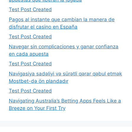
Test Post Created
Pagos al instante que cambian la manera de
disfrutar el casino en España
Test Post Created
Navegar sin complicaciones y ganar confianza
en cada apuesta
Test Post Created
Navigasiya sadəliyi və sürətli qərar qəbul etmək
Mostbet-də ön plandadır
Test Post Created
Navigating Australia’s Betting Apps Feels Like a
Breeze on Your First Try