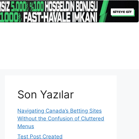
Son Yazılar
Navigating Canada’s Betting Sites
Without the Confusion of Cluttered
Menus
Test Post Created