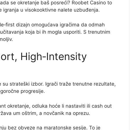
a kada se okretanje baš posreći? Roobet Casino to
e igranja u visokooktivne nalete uzbuđenja.
ile‑first dizajn omogućava igračima da odmah
h učitavanja koja bi ih mogla usporiti. S trenutnim
oljiv.
rt, High‑Intensity
 su strateški izbor. Igrači traže trenutne rezultate,
ugoročne progresije.
nt okretanje, odluka hoće li nastaviti ili cash out
ržava um oštrim, a novčanik na oprezu.
đenju bez obveze na maratonske sesije. To je