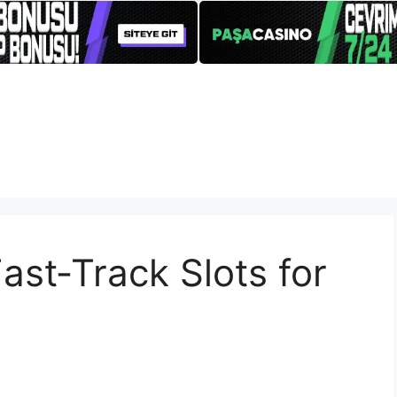
ast‑Track Slots for