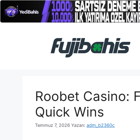
İçeriğe
atla
Roobet Casino: F
Quick Wins
Temmuz 7, 2026
Yazarı:
adm_b2360c