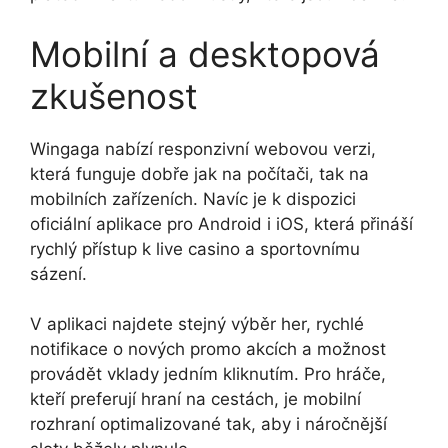
Mobilní a desktopová
zkušenost
Wingaga nabízí responzivní webovou verzi,
která funguje dobře jak na počítači, tak na
mobilních zařízeních. Navíc je k dispozici
oficiální aplikace pro Android i iOS, která přináší
rychlý přístup k live casino a sportovnímu
sázení.
V aplikaci najdete stejný výběr her, rychlé
notifikace o nových promo akcích a možnost
provádět vklady jedním kliknutím. Pro hráče,
kteří preferují hraní na cestách, je mobilní
rozhraní optimalizované tak, aby i náročnější