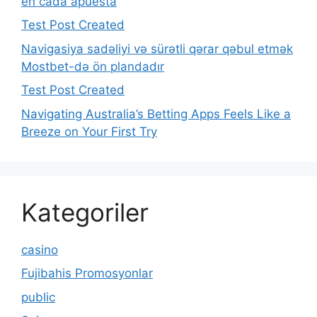
en cada apuesta
Test Post Created
Navigasiya sadəliyi və sürətli qərar qəbul etmək
Mostbet-də ön plandadır
Test Post Created
Navigating Australia’s Betting Apps Feels Like a
Breeze on Your First Try
Kategoriler
casino
Fujibahis Promosyonlar
public