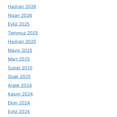
Haziran 2026
Nisan 2026
Eylül 2025
Temmuz 2025
Haziran 2025
Mayıs 2025
Mart 2025
Şubat 2025
Ocak 2025
Aralık 2024
Kasım 2024
Ekim 2024
Eylül 2024