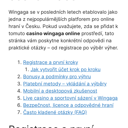
Wingaga se v posledních letech etablovalo jako
jedna z nejpopulárnějších platforem pro online
hraní v Česku. Pokud uvažujete, zda se přidat k
tomuto
casino wingaga online
prostředí, tato
stránka vám poskytne konkrétní odpovědi na
praktické otázky – od registrace po výběr výher.
Registrace a první kroky
Jak vytvořit účet krok po kroku
Bonusy a podmínky pro výhru
Platební metody – vkládání a výběry
Mobilní a desktopová zkušenost
Live casino a sportovní sázení v Wingaga
Bezpečnost, licence a odpovědné hraní
Často kladené otázky (FAQ)