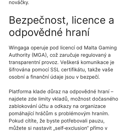
nováčky.
Bezpečnost, licence a
odpovědné hraní
Wingaga operuje pod licencí od Malta Gaming
Authority (MGA), což zaručuje regulovaný a
transparentní provoz. Veškerá komunikace je
šifrována pomocí SSL certifikátu, takže vaše
osobní a finanční údaje jsou v bezpečí.
Platforma klade důraz na odpovědné hraní –
najdete zde limity vkladů, možnost dočasného
zablokování účtu a odkazy na organizace
pomáhající hráčům s problémovým hraním.
Pokud cítíte, že byste potřebovali pauzu,
můžete si nastavit „self‑exclusion“ přímo v