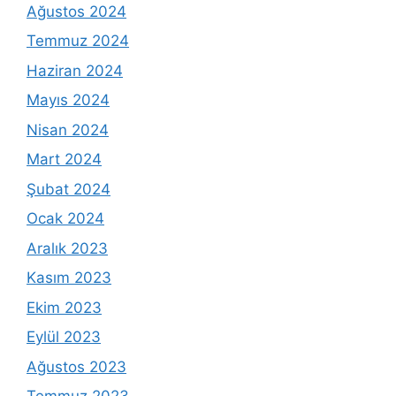
Ağustos 2024
Temmuz 2024
Haziran 2024
Mayıs 2024
Nisan 2024
Mart 2024
Şubat 2024
Ocak 2024
Aralık 2023
Kasım 2023
Ekim 2023
Eylül 2023
Ağustos 2023