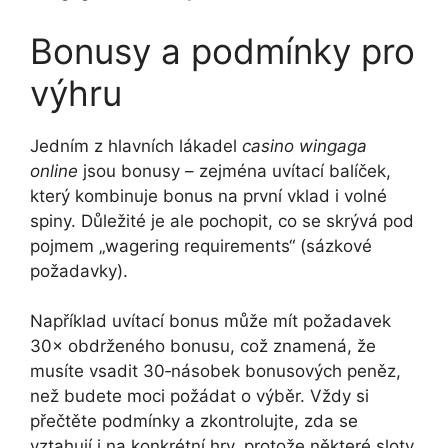
Bonusy a podmínky pro
výhru
Jedním z hlavních lákadel
casino wingaga
online
jsou bonusy – zejména uvítací balíček,
který kombinuje bonus na první vklad i volné
spiny. Důležité je ale pochopit, co se skrývá pod
pojmem „wagering requirements“ (sázkové
požadavky).
Například uvítací bonus může mít požadavek
30× obdrženého bonusu, což znamená, že
musíte vsadit 30‑násobek bonusových peněz,
než budete moci požádat o výběr. Vždy si
přečtěte podmínky a zkontrolujte, zda se
vztahují i na konkrétní hry, protože některé sloty