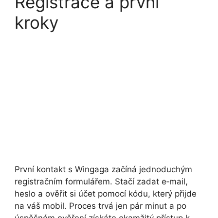
Registrace a první
kroky
První kontakt s Wingaga začíná jednoduchým
registračním formulářem. Stačí zadat e‑mail,
heslo a ověřit si účet pomocí kódu, který přijde
na váš mobil. Proces trvá jen pár minut a po