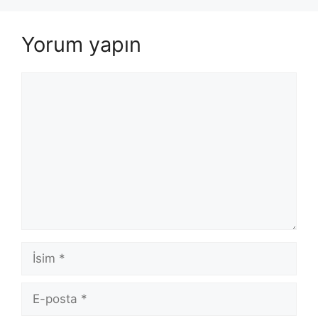
Yorum yapın
Yorum
İsim
E-
posta