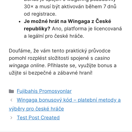
30× a musí být aktivován během 7 dnů
od registrace.
Je možné hrát na Wingaga z České
republiky?
Ano, platforma je licencovaná
a legální pro české hráče.
Doufáme, že vám tento praktický průvodce
pomohl rozplést složitosti spojené s
casino
wingaga online
. Přihlaste se, využijte bonus a
užijte si bezpečné a zábavné hraní!
Kategoriler
Fujibahis Promosyonlar
Wingaga bonusový kód – platební metody a
výběry pro české hráče
Test Post Created